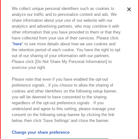
We collect unique personal identifiers such as cookies to
analyze our traffic and to personalize content and ads. We
イベント・キャンペーン
share information about your use of our website with our
analytics and advertising partners, who may combine it with
other information that you have provided to them or that they
have collected from your use of their services. Please click
"
here
" to see more details about how we use cookies and
関連会社
サステナビリティ
サイトポリシー
the retention period of each cookie. You have the right to opt
out of our sharing of your information with our partners.
プライバシーポリシー
ウェブアクセシビリティ方針と検証結果
Please click [Do Not Share My Personal Information] to
exercise your right.
お取引先さまとともに
食品のご提供について
カスタマーハラスメント対応方針
よくあるご質問・お問い合わせ
Please note that even if you have enabled the opt-out
preference signals , if you choose to allow the sharing of
cookies and other identifiers on the following setup banner,
you will be deemed to have consented to the sharing
regardless of the opt-out preference signals . If you
understand and agree to this setting, please manage your
consent on the following setup banner by clicking the link
below, then click 'Save Settings' and close the banner.
©Bandai Namco Amusement Inc.
©Bandai Namco Amusement Lab Inc.
Change your share preference
©Bandai Namco Experience Inc.