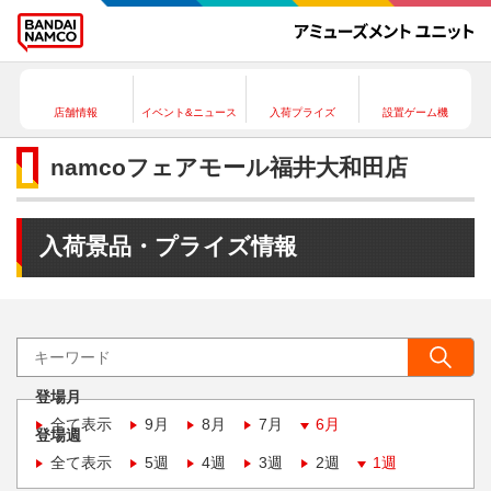
店舗情報
イベント&ニュース
入荷プライズ
設置ゲーム機
namcoフェアモール福井大和田店
入荷景品・プライズ情報
登場月
全て表示
9月
8月
7月
6月
登場週
全て表示
5週
4週
3週
2週
1週