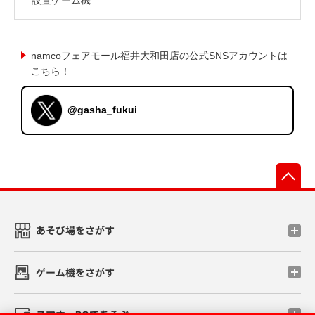
namcoフェアモール福井大和田店の公式SNSアカウントは
こちら！
@gasha_fukui
先
あそび場をさがす
ゲーム機をさがす
スマホ・PCであそぶ