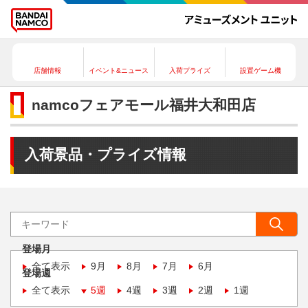
店舗情報
イベント&ニュース
入荷プライズ
設置ゲーム機
namcoフェアモール福井大和田店
入荷景品・プライズ情報
登場月
全て表示
9月
8月
7月
6月
登場週
全て表示
5週
4週
3週
2週
1週