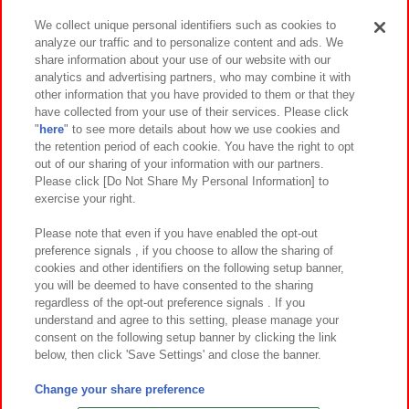
We collect unique personal identifiers such as cookies to
analyze our traffic and to personalize content and ads. We
イベント・キャンペーン
share information about your use of our website with our
analytics and advertising partners, who may combine it with
other information that you have provided to them or that they
have collected from your use of their services. Please click
"
here
" to see more details about how we use cookies and
関連会社
サステナビリティ
サイトポリシー
the retention period of each cookie. You have the right to opt
out of our sharing of your information with our partners.
プライバシーポリシー
ウェブアクセシビリティ方針と検証結果
Please click [Do Not Share My Personal Information] to
exercise your right.
お取引先さまとともに
食品のご提供について
カスタマーハラスメント対応方針
よくあるご質問・お問い合わせ
Please note that even if you have enabled the opt-out
preference signals , if you choose to allow the sharing of
cookies and other identifiers on the following setup banner,
you will be deemed to have consented to the sharing
regardless of the opt-out preference signals . If you
understand and agree to this setting, please manage your
consent on the following setup banner by clicking the link
below, then click 'Save Settings' and close the banner.
©Bandai Namco Amusement Inc.
©Bandai Namco Amusement Lab Inc.
Change your share preference
©Bandai Namco Experience Inc.