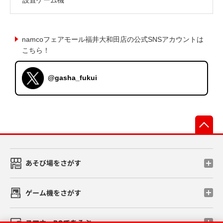
namcoフェアモール福井大和田店の公式SNSアカウントは
こちら！
@gasha_fukui
先
あそび場をさがす
ゲーム機をさがす
スマホ・PCであそぶ