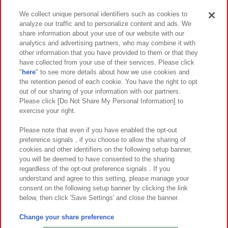
We collect unique personal identifiers such as cookies to
analyze our traffic and to personalize content and ads. We
イベント・キャンペーン
share information about your use of our website with our
analytics and advertising partners, who may combine it with
other information that you have provided to them or that they
have collected from your use of their services. Please click
"
here
" to see more details about how we use cookies and
関連会社
サステナビリティ
サイトポリシー
the retention period of each cookie. You have the right to opt
out of our sharing of your information with our partners.
プライバシーポリシー
ウェブアクセシビリティ方針と検証結果
Please click [Do Not Share My Personal Information] to
exercise your right.
お取引先さまとともに
食品のご提供について
カスタマーハラスメント対応方針
よくあるご質問・お問い合わせ
Please note that even if you have enabled the opt-out
preference signals , if you choose to allow the sharing of
cookies and other identifiers on the following setup banner,
you will be deemed to have consented to the sharing
regardless of the opt-out preference signals . If you
understand and agree to this setting, please manage your
consent on the following setup banner by clicking the link
below, then click 'Save Settings' and close the banner.
©Bandai Namco Amusement Inc.
©Bandai Namco Amusement Lab Inc.
Change your share preference
©Bandai Namco Experience Inc.