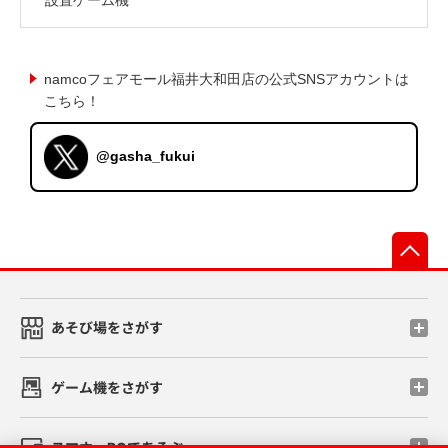
namcoフェアモール福井大和田店の公式SNSアカウントは
こちら！
@gasha_fukui
先
あそび場をさがす
ゲーム機をさがす
スマホ・PCであそぶ