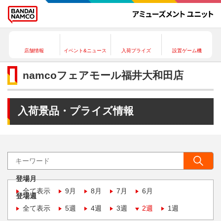
店舗情報
イベント&ニュース
入荷プライズ
設置ゲーム機
namcoフェアモール福井大和田店
入荷景品・プライズ情報
登場月
全て表示
9月
8月
7月
6月
登場週
全て表示
5週
4週
3週
2週
1週