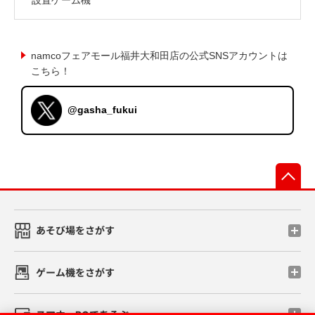
namcoフェアモール福井大和田店の公式SNSアカウントは
こちら！
@gasha_fukui
先
あそび場をさがす
ゲーム機をさがす
スマホ・PCであそぶ