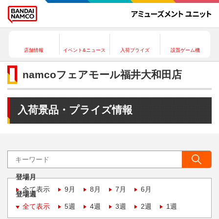
店舗情報
イベント&ニュース
入荷プライズ
設置ゲーム機
namcoフェアモール福井大和田店
入荷景品・プライズ情報
登場月
全て表示
9月
8月
7月
6月
登場週
全て表示
5週
4週
3週
2週
1週