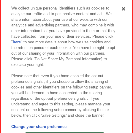
We collect unique personal identifiers such as cookies to
analyze our traffic and to personalize content and ads. We
イベント・キャンペーン
share information about your use of our website with our
analytics and advertising partners, who may combine it with
other information that you have provided to them or that they
have collected from your use of their services. Please click
"
here
" to see more details about how we use cookies and
関連会社
サステナビリティ
サイトポリシー
the retention period of each cookie. You have the right to opt
out of our sharing of your information with our partners.
プライバシーポリシー
ウェブアクセシビリティ方針と検証結果
Please click [Do Not Share My Personal Information] to
exercise your right.
お取引先さまとともに
食品のご提供について
カスタマーハラスメント対応方針
よくあるご質問・お問い合わせ
Please note that even if you have enabled the opt-out
preference signals , if you choose to allow the sharing of
cookies and other identifiers on the following setup banner,
you will be deemed to have consented to the sharing
regardless of the opt-out preference signals . If you
understand and agree to this setting, please manage your
consent on the following setup banner by clicking the link
below, then click 'Save Settings' and close the banner.
©Bandai Namco Amusement Inc.
©Bandai Namco Amusement Lab Inc.
Change your share preference
©Bandai Namco Experience Inc.