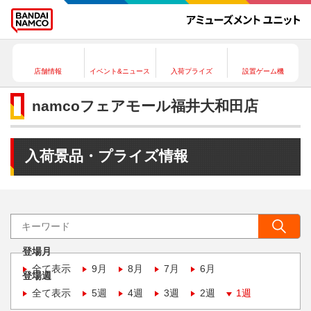
店舗情報
イベント&ニュース
入荷プライズ
設置ゲーム機
namcoフェアモール福井大和田店
入荷景品・プライズ情報
登場月
全て表示
9月
8月
7月
6月
登場週
全て表示
5週
4週
3週
2週
1週