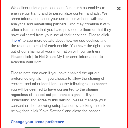
We collect unique personal identifiers such as cookies to
analyze our traffic and to personalize content and ads. We
イベント・キャンペーン
share information about your use of our website with our
analytics and advertising partners, who may combine it with
other information that you have provided to them or that they
have collected from your use of their services. Please click
"
here
" to see more details about how we use cookies and
関連会社
サステナビリティ
サイトポリシー
the retention period of each cookie. You have the right to opt
out of our sharing of your information with our partners.
プライバシーポリシー
ウェブアクセシビリティ方針と検証結果
Please click [Do Not Share My Personal Information] to
exercise your right.
お取引先さまとともに
食品のご提供について
カスタマーハラスメント対応方針
よくあるご質問・お問い合わせ
Please note that even if you have enabled the opt-out
preference signals , if you choose to allow the sharing of
cookies and other identifiers on the following setup banner,
you will be deemed to have consented to the sharing
regardless of the opt-out preference signals . If you
understand and agree to this setting, please manage your
consent on the following setup banner by clicking the link
below, then click 'Save Settings' and close the banner.
©Bandai Namco Amusement Inc.
©Bandai Namco Amusement Lab Inc.
Change your share preference
©Bandai Namco Experience Inc.