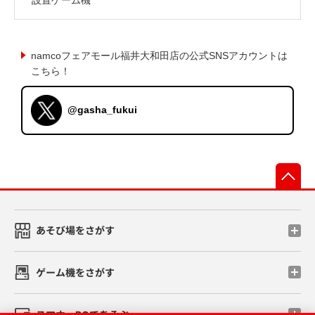
namcoフェアモール福井大和田店の公式SNSアカウントは
こちら！
@gasha_fukui
先
あそび場をさがす
ゲーム機をさがす
スマホ・PCであそぶ