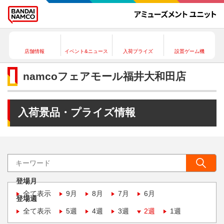
店舗情報
イベント&ニュース
入荷プライズ
設置ゲーム機
namcoフェアモール福井大和田店
入荷景品・プライズ情報
登場月
全て表示
9月
8月
7月
6月
登場週
全て表示
5週
4週
3週
2週
1週