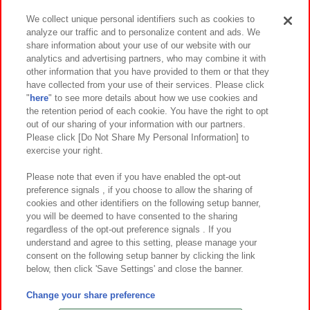
We collect unique personal identifiers such as cookies to
analyze our traffic and to personalize content and ads. We
イベント・キャンペーン
share information about your use of our website with our
analytics and advertising partners, who may combine it with
other information that you have provided to them or that they
have collected from your use of their services. Please click
"
here
" to see more details about how we use cookies and
関連会社
サステナビリティ
サイトポリシー
the retention period of each cookie. You have the right to opt
out of our sharing of your information with our partners.
プライバシーポリシー
ウェブアクセシビリティ方針と検証結果
Please click [Do Not Share My Personal Information] to
exercise your right.
お取引先さまとともに
食品のご提供について
カスタマーハラスメント対応方針
よくあるご質問・お問い合わせ
Please note that even if you have enabled the opt-out
preference signals , if you choose to allow the sharing of
cookies and other identifiers on the following setup banner,
you will be deemed to have consented to the sharing
regardless of the opt-out preference signals . If you
understand and agree to this setting, please manage your
consent on the following setup banner by clicking the link
below, then click 'Save Settings' and close the banner.
©Bandai Namco Amusement Inc.
©Bandai Namco Amusement Lab Inc.
Change your share preference
©Bandai Namco Experience Inc.