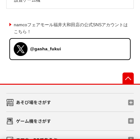
namcoフェアモール福井大和田店の公式SNSアカウントは
こちら！
@gasha_fukui
先
あそび場をさがす
ゲーム機をさがす
スマホ・PCであそぶ