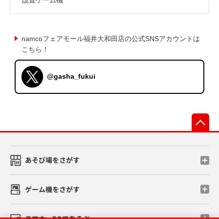
namcoフェアモール福井大和田店の公式SNSアカウントは
こちら！
@gasha_fukui
先
あそび場をさがす
ゲーム機をさがす
スマホ・PCであそぶ