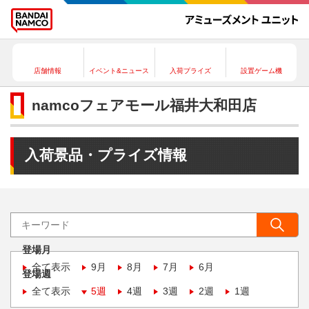
店舗情報
イベント&ニュース
入荷プライズ
設置ゲーム機
namcoフェアモール福井大和田店
入荷景品・プライズ情報
登場月
全て表示
9月
8月
7月
6月
登場週
全て表示
5週
4週
3週
2週
1週