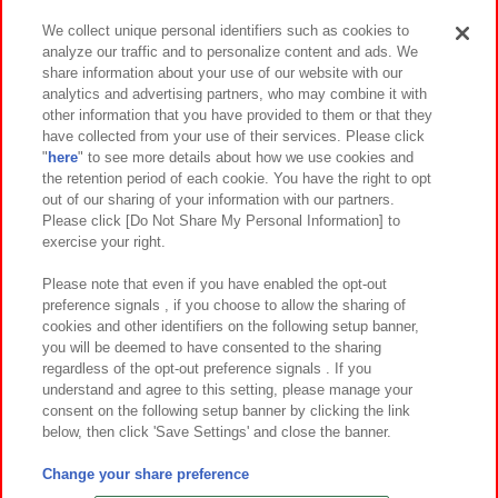
We collect unique personal identifiers such as cookies to
analyze our traffic and to personalize content and ads. We
イベント・キャンペーン
share information about your use of our website with our
analytics and advertising partners, who may combine it with
other information that you have provided to them or that they
have collected from your use of their services. Please click
"
here
" to see more details about how we use cookies and
関連会社
サステナビリティ
サイトポリシー
the retention period of each cookie. You have the right to opt
out of our sharing of your information with our partners.
プライバシーポリシー
ウェブアクセシビリティ方針と検証結果
Please click [Do Not Share My Personal Information] to
exercise your right.
お取引先さまとともに
食品のご提供について
カスタマーハラスメント対応方針
よくあるご質問・お問い合わせ
Please note that even if you have enabled the opt-out
preference signals , if you choose to allow the sharing of
cookies and other identifiers on the following setup banner,
you will be deemed to have consented to the sharing
regardless of the opt-out preference signals . If you
understand and agree to this setting, please manage your
consent on the following setup banner by clicking the link
below, then click 'Save Settings' and close the banner.
©Bandai Namco Amusement Inc.
©Bandai Namco Amusement Lab Inc.
Change your share preference
©Bandai Namco Experience Inc.