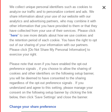
We collect unique personal identifiers such as cookies to
analyze our traffic and to personalize content and ads. We
イベント・キャンペーン
share information about your use of our website with our
analytics and advertising partners, who may combine it with
other information that you have provided to them or that they
have collected from your use of their services. Please click
"
here
" to see more details about how we use cookies and
関連会社
サステナビリティ
サイトポリシー
the retention period of each cookie. You have the right to opt
out of our sharing of your information with our partners.
プライバシーポリシー
ウェブアクセシビリティ方針と検証結果
Please click [Do Not Share My Personal Information] to
exercise your right.
お取引先さまとともに
食品のご提供について
カスタマーハラスメント対応方針
よくあるご質問・お問い合わせ
Please note that even if you have enabled the opt-out
preference signals , if you choose to allow the sharing of
cookies and other identifiers on the following setup banner,
you will be deemed to have consented to the sharing
regardless of the opt-out preference signals . If you
understand and agree to this setting, please manage your
consent on the following setup banner by clicking the link
below, then click 'Save Settings' and close the banner.
©Bandai Namco Amusement Inc.
©Bandai Namco Amusement Lab Inc.
Change your share preference
©Bandai Namco Experience Inc.