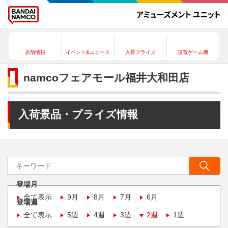
店舗情報
イベント&ニュース
入荷プライズ
設置ゲーム機
namcoフェアモール福井大和田店
入荷景品・プライズ情報
登場月
全て表示
9月
8月
7月
6月
登場週
全て表示
5週
4週
3週
2週
1週