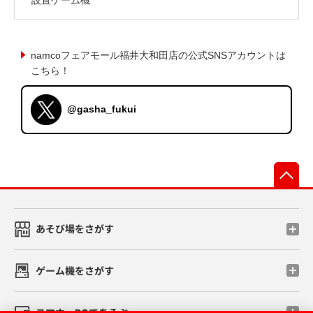
namcoフェアモール福井大和田店の公式SNSアカウントは
こちら！
@gasha_fukui
先
あそび場をさがす
ゲーム機をさがす
スマホ・PCであそぶ