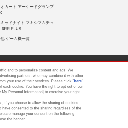
リオカート アーケードグランプ
X
岸ミッドナイト マキシマムチュ
 6RR PLUS
の他 ゲーム機一覧
サイトポリシー
プライバシーポリシー
ウェブアクセシビリティ方
raffic and to personalize content and ads. We
advertising partners, who may combine it with other
rom your use of their services. Please click "
here
"
供について
カスタマーハラスメント対応方針
よくあるご質問・
f each cookie. You have the right to opt out of our
e My Personal Information] to exercise your right.
 , if you choose to allow the sharing of cookies
to have consented to the sharing regardless of the
, please manage your consent on the following
lose the banner.
ndai Namco Amusement Lab Inc.
©Bandai Namco Experience Inc.
©HANAY