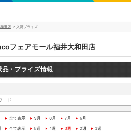
大和田店
入荷プライズ
amcoフェアモール福井大和田店
景品・プライズ情報
月
全て表示
9月
8月
7月
6月
週
全て表示
5週
4週
3週
2週
1週