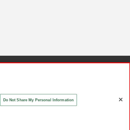
針と検証結果
お取引先さまとともに
お問い合わせ
Do Not Share My Personal Information
ASHIKI Co., Ltd. All Rights Reserved.