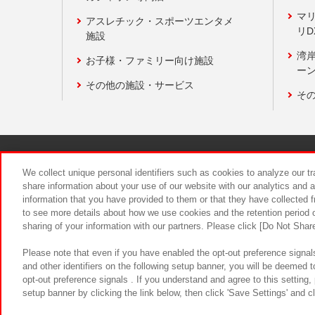
マ
アスレチック・スポーツエンタメ
リD
施設
湾
お子様・ファミリー向け施設
ーン
その他の施設・サービス
そ
関連会社
サステナビリティ
We collect unique personal identifiers such as cookies to analyze our t
share information about your use of our website with our analytics and 
information that you have provided to them or that they have collected f
食品のご提
to see more details about how we use cookies and the retention period o
sharing of your information with our partners. Please click [Do Not Shar
Please note that even if you have enabled the opt-out preference signals
and other identifiers on the following setup banner, you will be deemed 
opt-out preference signals . If you understand and agree to this setting
setup banner by clicking the link below, then click 'Save Settings' and c
©Bandai Namco Amusement Inc.
©Ba