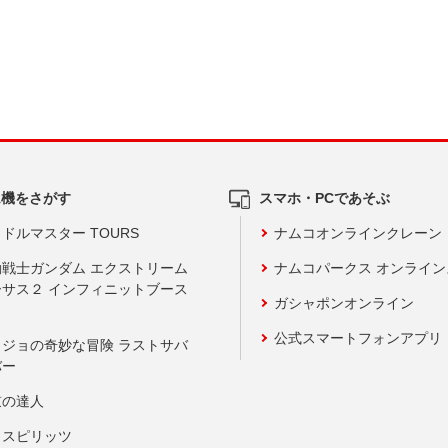
ム機をさがす
スマホ・PCであそぶ
ドルマスター TOURS
ナムコオンラインクレーン
動戦士ガンダム エクストリーム
ナムコパークス オンライ
ーサス２ インフィニットブース
ガシャポンオンライン
公式スマートフォンアプリ
ョジョの奇妙な冒険 ラストサバ
バー
鼓の達人
りスピリッツ