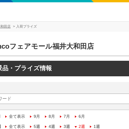
大和田店
入荷プライズ
amcoフェアモール福井大和田店
景品・プライズ情報
月
全て表示
9月
8月
7月
6月
週
全て表示
5週
4週
3週
2週
1週