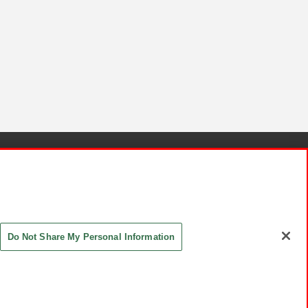
針と検証結果
お取引先さまとともに
お問い合わせ
Do Not Share My Personal Information
ASHIKI Co., Ltd. All Rights Reserved.