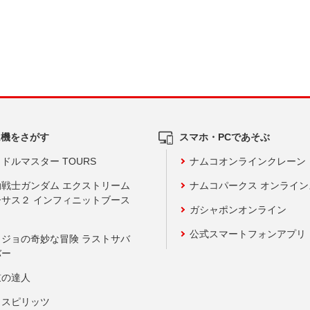
ム機をさがす
スマホ・PCであそぶ
ドルマスター TOURS
ナムコオンラインクレーン
動戦士ガンダム エクストリーム
ナムコパークス オンライ
ーサス２ インフィニットブース
ガシャポンオンライン
公式スマートフォンアプリ
ョジョの奇妙な冒険 ラストサバ
バー
鼓の達人
りスピリッツ