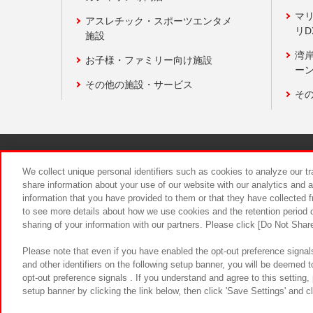
マ
アスレチック・スポーツエンタメ
リD
施設
湾
お子様・ファミリー向け施設
ーン
その他の施設・サービス
そ
関連会社
サステナビリティ
We collect unique personal identifiers such as cookies to analyze our t
share information about your use of our website with our analytics and 
information that you have provided to them or that they have collected f
食品のご提
to see more details about how we use cookies and the retention period o
sharing of your information with our partners. Please click [Do Not Shar
Please note that even if you have enabled the opt-out preference signals
and other identifiers on the following setup banner, you will be deemed 
opt-out preference signals . If you understand and agree to this setting
setup banner by clicking the link below, then click 'Save Settings' and c
©Bandai Namco Amusement Inc.
©Ba