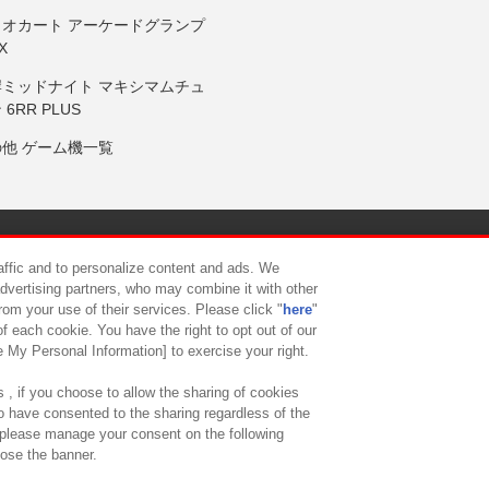
リオカート アーケードグランプ
X
岸ミッドナイト マキシマムチュ
 6RR PLUS
の他 ゲーム機一覧
サイトポリシー
プライバシーポリシー
ウェブアクセシビリティ方
raffic and to personalize content and ads. We
advertising partners, who may combine it with other
rom your use of their services. Please click "
here
"
供について
カスタマーハラスメント対応方針
よくあるご質問・
f each cookie. You have the right to opt out of our
e My Personal Information] to exercise your right.
 , if you choose to allow the sharing of cookies
to have consented to the sharing regardless of the
, please manage your consent on the following
lose the banner.
ndai Namco Amusement Lab Inc.
©Bandai Namco Experience Inc.
©HANAY