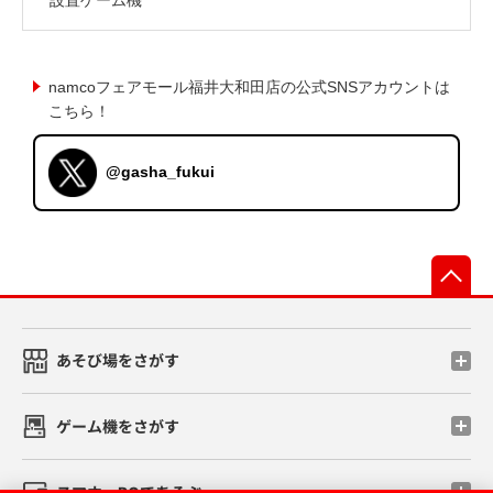
namcoフェアモール福井大和田店の公式SNSアカウントは
こちら！
@gasha_fukui
先
あそび場をさがす
ゲーム機をさがす
スマホ・PCであそぶ