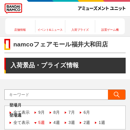
店舗情報
イベント&ニュース
入荷プライズ
設置ゲーム機
namcoフェアモール福井大和田店
入荷景品・プライズ情報
登場月
全て表示
9月
8月
7月
6月
登場週
全て表示
5週
4週
3週
2週
1週