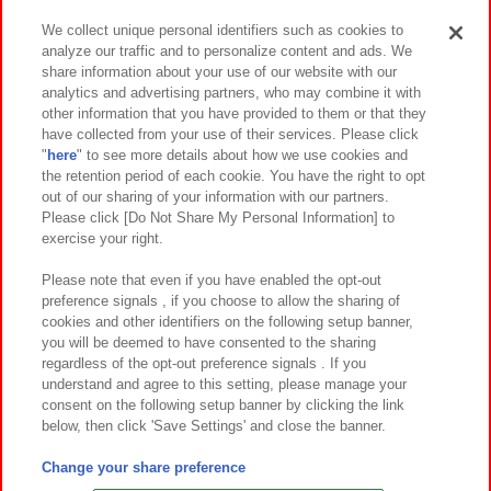
We collect unique personal identifiers such as cookies to
analyze our traffic and to personalize content and ads. We
イベント・キャンペーン
share information about your use of our website with our
analytics and advertising partners, who may combine it with
other information that you have provided to them or that they
have collected from your use of their services. Please click
"
here
" to see more details about how we use cookies and
関連会社
サステナビリティ
サイトポリシー
the retention period of each cookie. You have the right to opt
out of our sharing of your information with our partners.
プライバシーポリシー
ウェブアクセシビリティ方針と検証結果
Please click [Do Not Share My Personal Information] to
exercise your right.
お取引先さまとともに
食品のご提供について
カスタマーハラスメント対応方針
よくあるご質問・お問い合わせ
Please note that even if you have enabled the opt-out
preference signals , if you choose to allow the sharing of
cookies and other identifiers on the following setup banner,
you will be deemed to have consented to the sharing
regardless of the opt-out preference signals . If you
understand and agree to this setting, please manage your
consent on the following setup banner by clicking the link
below, then click 'Save Settings' and close the banner.
©Bandai Namco Amusement Inc.
©Bandai Namco Amusement Lab Inc.
Change your share preference
©Bandai Namco Experience Inc.