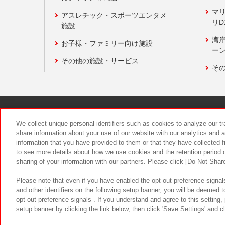
マ
アスレチック・スポーツエンタメ
リD
施設
湾
お子様・ファミリー向け施設
ーン
その他の施設・サービス
そ
関連会社
サステナビリティ
We collect unique personal identifiers such as cookies to analyze our t
share information about your use of our website with our analytics and 
information that you have provided to them or that they have collected f
食品のご提
to see more details about how we use cookies and the retention period o
sharing of your information with our partners. Please click [Do Not Shar
Please note that even if you have enabled the opt-out preference signals
and other identifiers on the following setup banner, you will be deemed 
opt-out preference signals . If you understand and agree to this setting
setup banner by clicking the link below, then click 'Save Settings' and c
©Bandai Namco Amusement Inc.
©Ba