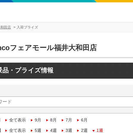
大和田店
入荷プライズ
amcoフェアモール福井大和田店
景品・プライズ情報
月
全て表示
9月
8月
7月
6月
週
全て表示
5週
4週
3週
2週
1週