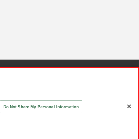
針と検証結果
お取引先さまとともに
お問い合わせ
Do Not Share My Personal Information
ASHIKI Co., Ltd. All Rights Reserved.