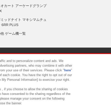
リオカート アーケードグランプ
X
岸ミッドナイト マキシマムチュ
 6RR PLUS
の他 ゲーム機一覧
サイトポリシー
プライバシーポリシー
ウェブアクセシビリティ方
raffic and to personalize content and ads. We
advertising partners, who may combine it with other
rom your use of their services. Please click "
here
"
供について
カスタマーハラスメント対応方針
よくあるご質問・
f each cookie. You have the right to opt out of our
e My Personal Information] to exercise your right.
 , if you choose to allow the sharing of cookies
to have consented to the sharing regardless of the
, please manage your consent on the following
lose the banner.
ndai Namco Amusement Lab Inc.
©Bandai Namco Experience Inc.
©HANAY