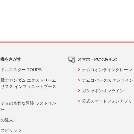
ム機をさがす
スマホ・PCであそぶ
ドルマスター TOURS
ナムコオンラインクレーン
動戦士ガンダム エクストリーム
ナムコパークス オンライ
ーサス２ インフィニットブース
ガシャポンオンライン
公式スマートフォンアプリ
ョジョの奇妙な冒険 ラストサバ
バー
鼓の達人
りスピリッツ