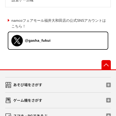
namcoフェアモール福井大和田店の公式SNSアカウントは
こちら！
@gasha_fukui
先
あそび場をさがす
ゲーム機をさがす
スマホ・PCであそぶ