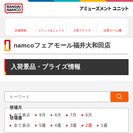
店舗情報
イベント&ニュース
入荷プライズ
設置ゲーム機
namcoフェアモール福井大和田店
入荷景品・プライズ情報
登場月
全て表示
9月
8月
7月
6月
登場週
全て表示
5週
4週
3週
2週
1週