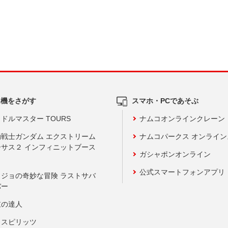
ム機をさがす
スマホ・PCであそぶ
ドルマスター TOURS
ナムコオンラインクレーン
動戦士ガンダム エクストリーム
ナムコパークス オンライ
ーサス２ インフィニットブース
ガシャポンオンライン
公式スマートフォンアプリ
ョジョの奇妙な冒険 ラストサバ
バー
鼓の達人
りスピリッツ