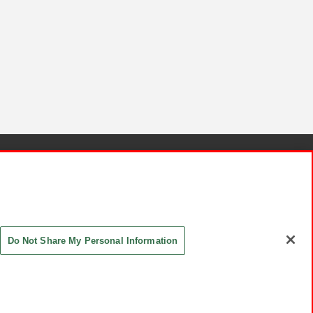
針と検証結果
お取引先さまとともに
お問い合わせ
Do Not Share My Personal Information
ASHIKI Co., Ltd. All Rights Reserved.