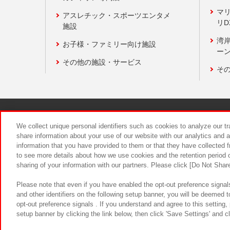
マ
アスレチック・スポーツエンタメ
リD
施設
湾
お子様・ファミリー向け施設
ーン
その他の施設・サービス
そ
関連会社
サステナビリティ
We collect unique personal identifiers such as cookies to analyze our t
share information about your use of our website with our analytics and 
information that you have provided to them or that they have collected f
食品のご提
to see more details about how we use cookies and the retention period o
sharing of your information with our partners. Please click [Do Not Shar
Please note that even if you have enabled the opt-out preference signals
and other identifiers on the following setup banner, you will be deemed 
opt-out preference signals . If you understand and agree to this setting
setup banner by clicking the link below, then click 'Save Settings' and c
©Bandai Namco Amusement Inc.
©Ba