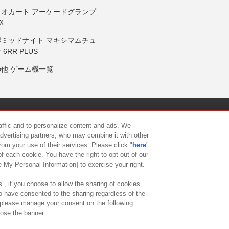
リオカート アーケードグランプ
X
岸ミッドナイト マキシマムチュ
 6RR PLUS
の他 ゲーム機一覧
サイトポリシー
プライバシーポリシー
ウェブアクセシビリティ方
raffic and to personalize content and ads. We
advertising partners, who may combine it with other
rom your use of their services. Please click "
here
"
供について
カスタマーハラスメント対応方針
よくあるご質問・
f each cookie. You have the right to opt out of our
e My Personal Information] to exercise your right.
 , if you choose to allow the sharing of cookies
to have consented to the sharing regardless of the
, please manage your consent on the following
lose the banner.
ndai Namco Amusement Lab Inc.
©Bandai Namco Experience Inc.
©HANAY