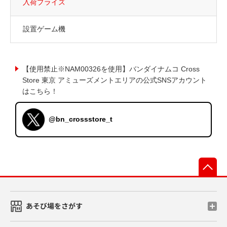
入荷プライズ
設置ゲーム機
【使用禁止※NAM00326を使用】バンダイナムコ Cross
Store 東京 アミューズメントエリアの公式SNSアカウント
はこちら！
@bn_crossstore_t
先
あそび場をさがす