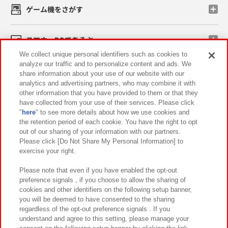
ゲーム機をさがす
スマホ・PCであそぶ
We collect unique personal identifiers such as cookies to
analyze our traffic and to personalize content and ads. We
イベント・キャンペーン
share information about your use of our website with our
analytics and advertising partners, who may combine it with
other information that you have provided to them or that they
have collected from your use of their services. Please click
"
here
" to see more details about how we use cookies and
関連会社
サステナビリティ
サイトポリシー
the retention period of each cookie. You have the right to opt
out of our sharing of your information with our partners.
プライバシーポリシー
ウェブアクセシビリティ方針と検証結果
Please click [Do Not Share My Personal Information] to
exercise your right.
お取引先さまとともに
食品のご提供について
カスタマーハラスメント対応方針
よくあるご質問・お問い合わせ
Please note that even if you have enabled the opt-out
preference signals , if you choose to allow the sharing of
cookies and other identifiers on the following setup banner,
you will be deemed to have consented to the sharing
regardless of the opt-out preference signals . If you
understand and agree to this setting, please manage your