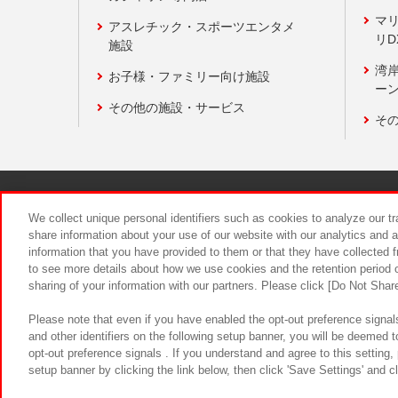
マ
アスレチック・スポーツエンタメ
リD
施設
湾
お子様・ファミリー向け施設
ーン
その他の施設・サービス
そ
関連会社
サステナビリティ
We collect unique personal identifiers such as cookies to analyze our t
share information about your use of our website with our analytics and 
information that you have provided to them or that they have collected f
食品のご提
to see more details about how we use cookies and the retention period o
sharing of your information with our partners. Please click [Do Not Shar
Please note that even if you have enabled the opt-out preference signals
and other identifiers on the following setup banner, you will be deemed 
opt-out preference signals . If you understand and agree to this setting
setup banner by clicking the link below, then click 'Save Settings' and c
©Bandai Namco Amusement Inc.
©Ba