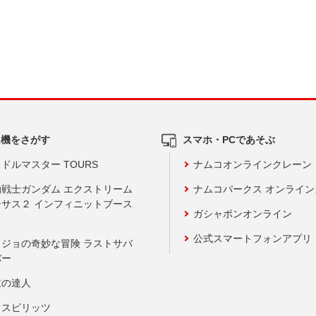
ム機をさがす
スマホ・PCであそぶ
ドルマスター TOURS
ナムコオンラインクレーン
動戦士ガンダム エクストリーム
ナムコパークス オンライ
ーサス２ インフィニットブース
ガシャポンオンライン
公式スマートフォンアプリ
ョジョの奇妙な冒険 ラストサバ
バー
鼓の達人
りスピリッツ