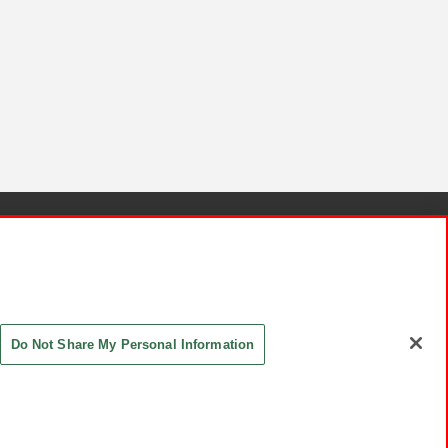
針と検証結果
お取引先さまとともに
お問い合わせ
Do Not Share My Personal Information
ASHIKI Co., Ltd. All Rights Reserved.