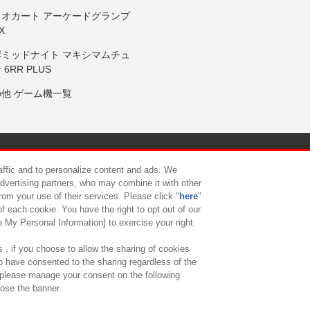
リオカート アーケードグランプ
X
岸ミッドナイト マキシマムチュ
 6RR PLUS
の他 ゲーム機一覧
サイトポリシー
プライバシーポリシー
ウェブアクセシビリティ方
raffic and to personalize content and ads. We
advertising partners, who may combine it with other
rom your use of their services. Please click "
here
"
供について
カスタマーハラスメント対応方針
よくあるご質問・
f each cookie. You have the right to opt out of our
e My Personal Information] to exercise your right.
 , if you choose to allow the sharing of cookies
to have consented to the sharing regardless of the
, please manage your consent on the following
lose the banner.
ndai Namco Amusement Lab Inc.
©Bandai Namco Experience Inc.
©HANAY