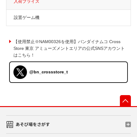
入荷プライズ
設置ゲーム機
【使用禁止※NAM00326を使用】バンダイナムコ Cross
Store 東京 アミューズメントエリアの公式SNSアカウント
はこちら！
@bn_crossstore_t
先
あそび場をさがす