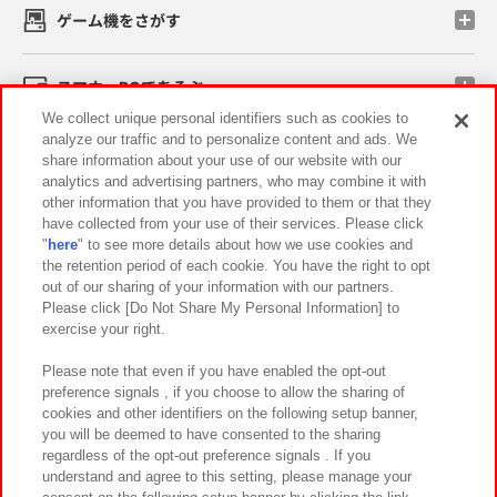
ゲーム機をさがす
スマホ・PCであそぶ
We collect unique personal identifiers such as cookies to
analyze our traffic and to personalize content and ads. We
イベント・キャンペーン
share information about your use of our website with our
analytics and advertising partners, who may combine it with
other information that you have provided to them or that they
have collected from your use of their services. Please click
"
here
" to see more details about how we use cookies and
関連会社
サステナビリティ
サイトポリシー
the retention period of each cookie. You have the right to opt
out of our sharing of your information with our partners.
プライバシーポリシー
ウェブアクセシビリティ方針と検証結果
Please click [Do Not Share My Personal Information] to
exercise your right.
お取引先さまとともに
食品のご提供について
カスタマーハラスメント対応方針
よくあるご質問・お問い合わせ
Please note that even if you have enabled the opt-out
preference signals , if you choose to allow the sharing of
cookies and other identifiers on the following setup banner,
you will be deemed to have consented to the sharing
regardless of the opt-out preference signals . If you
understand and agree to this setting, please manage your