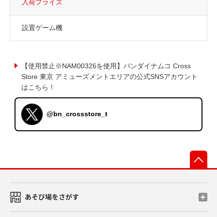
入荷プライズ
設置ゲーム機
【使用禁止※NAM00326を使用】バンダイナムコ Cross
Store 東京 アミューズメントエリアの公式SNSアカウント
はこちら！
@bn_crossstore_t
先
あそび場をさがす