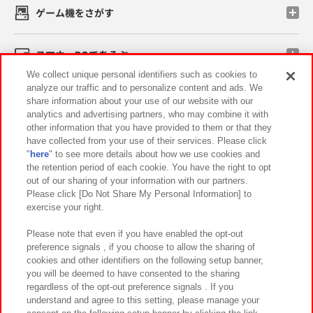
ゲーム機をさがす
スマホ・PCであそぶ
We collect unique personal identifiers such as cookies to
analyze our traffic and to personalize content and ads. We
イベント・キャンペーン
share information about your use of our website with our
analytics and advertising partners, who may combine it with
other information that you have provided to them or that they
have collected from your use of their services. Please click
"
here
" to see more details about how we use cookies and
関連会社
サステナビリティ
サイトポリシー
the retention period of each cookie. You have the right to opt
out of our sharing of your information with our partners.
プライバシーポリシー
ウェブアクセシビリティ方針と検証結果
Please click [Do Not Share My Personal Information] to
exercise your right.
お取引先さまとともに
食品のご提供について
カスタマーハラスメント対応方針
よくあるご質問・お問い合わせ
Please note that even if you have enabled the opt-out
preference signals , if you choose to allow the sharing of
cookies and other identifiers on the following setup banner,
you will be deemed to have consented to the sharing
regardless of the opt-out preference signals . If you
understand and agree to this setting, please manage your