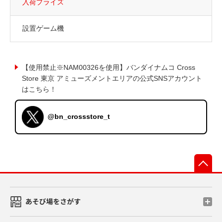
入荷プライズ
設置ゲーム機
【使用禁止※NAM00326を使用】バンダイナムコ Cross
Store 東京 アミューズメントエリアの公式SNSアカウント
はこちら！
@bn_crossstore_t
先
あそび場をさがす