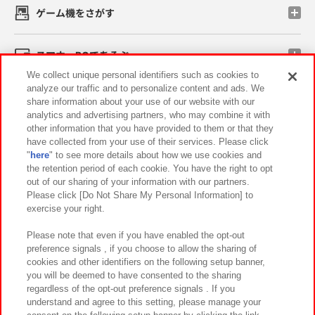
ゲーム機をさがす
スマホ・PCであそぶ
We collect unique personal identifiers such as cookies to
analyze our traffic and to personalize content and ads. We
イベント・キャンペーン
share information about your use of our website with our
analytics and advertising partners, who may combine it with
other information that you have provided to them or that they
have collected from your use of their services. Please click
"
here
" to see more details about how we use cookies and
関連会社
サステナビリティ
サイトポリシー
the retention period of each cookie. You have the right to opt
out of our sharing of your information with our partners.
プライバシーポリシー
ウェブアクセシビリティ方針と検証結果
Please click [Do Not Share My Personal Information] to
exercise your right.
お取引先さまとともに
食品のご提供について
カスタマーハラスメント対応方針
よくあるご質問・お問い合わせ
Please note that even if you have enabled the opt-out
preference signals , if you choose to allow the sharing of
cookies and other identifiers on the following setup banner,
you will be deemed to have consented to the sharing
regardless of the opt-out preference signals . If you
understand and agree to this setting, please manage your