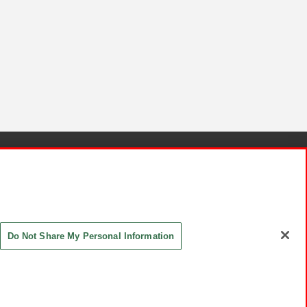
針と検証結果
お取引先さまとともに
お問い合わせ
Do Not Share My Personal Information
ASHIKI Co., Ltd. All Rights Reserved.