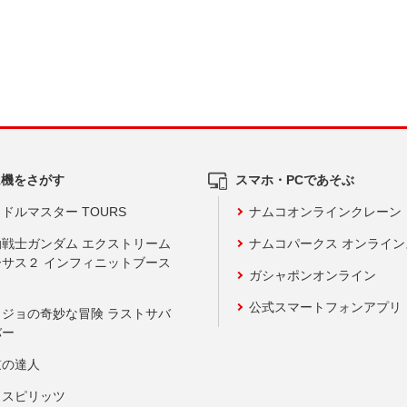
ム機をさがす
スマホ・PCであそぶ
ドルマスター TOURS
ナムコオンラインクレーン
動戦士ガンダム エクストリーム
ナムコパークス オンライ
ーサス２ インフィニットブース
ガシャポンオンライン
公式スマートフォンアプリ
ョジョの奇妙な冒険 ラストサバ
バー
鼓の達人
りスピリッツ