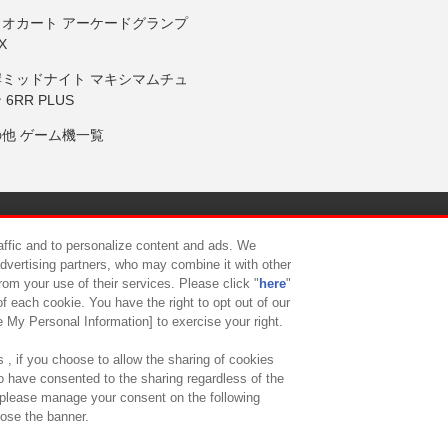
リオカート アーケードグランプ
X
岸ミッドナイト マキシマムチュ
 6RR PLUS
の他 ゲーム機一覧
サイトポリシー
プライバシーポリシー
ウェブアクセシビリティ方
raffic and to personalize content and ads. We
advertising partners, who may combine it with other
rom your use of their services. Please click "
here
"
供について
カスタマーハラスメント対応方針
よくあるご質問・
f each cookie. You have the right to opt out of our
e My Personal Information] to exercise your right.
 , if you choose to allow the sharing of cookies
to have consented to the sharing regardless of the
, please manage your consent on the following
lose the banner.
ndai Namco Amusement Lab Inc.
©Bandai Namco Experience Inc.
©HANAY