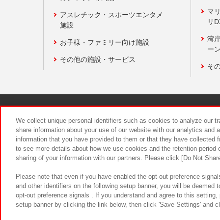
マ
アスレチック・スポーツエンタメ
リD
施設
湾
お子様・ファミリー向け施設
ーン
その他の施設・サービス
そ
関連会社
サステナビリティ
We collect unique personal identifiers such as cookies to analyze our t
share information about your use of our website with our analytics and 
information that you have provided to them or that they have collected f
食品のご提
to see more details about how we use cookies and the retention period o
sharing of your information with our partners. Please click [Do Not Shar
Please note that even if you have enabled the opt-out preference signals
and other identifiers on the following setup banner, you will be deemed 
opt-out preference signals . If you understand and agree to this setting
setup banner by clicking the link below, then click 'Save Settings' and c
©Bandai Namco Amusement Inc.
©Ba