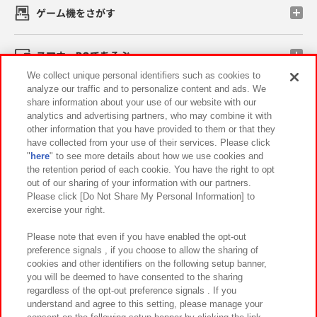
ゲーム機をさがす
スマホ・PCであそぶ
We collect unique personal identifiers such as cookies to
analyze our traffic and to personalize content and ads. We
イベント・キャンペーン
share information about your use of our website with our
analytics and advertising partners, who may combine it with
other information that you have provided to them or that they
have collected from your use of their services. Please click
"
here
" to see more details about how we use cookies and
関連会社
サステナビリティ
サイトポリシー
the retention period of each cookie. You have the right to opt
out of our sharing of your information with our partners.
プライバシーポリシー
ウェブアクセシビリティ方針と検証結果
Please click [Do Not Share My Personal Information] to
exercise your right.
お取引先さまとともに
食品のご提供について
カスタマーハラスメント対応方針
よくあるご質問・お問い合わせ
Please note that even if you have enabled the opt-out
preference signals , if you choose to allow the sharing of
cookies and other identifiers on the following setup banner,
you will be deemed to have consented to the sharing
regardless of the opt-out preference signals . If you
understand and agree to this setting, please manage your