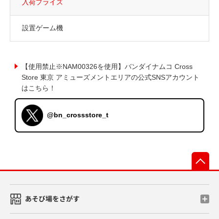
入荷プライズ
設置ゲーム機
【使用禁止※NAM00326を使用】バンダイナムコ Cross
Store 東京 アミューズメントエリアの公式SNSアカウント
はこちら！
@bn_crossstore_t
先
あそび場をさがす