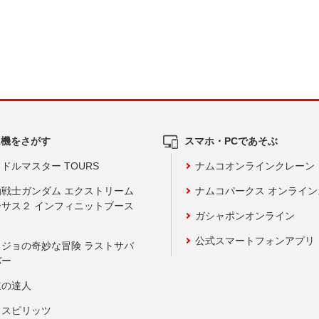
ム機をさがす
スマホ・PCであそぶ
ドルマスター TOURS
ナムコオンラインクレーン
動戦士ガンダム エクストリーム
ナムコパークス オンライ
ーサス２ インフィニットブース
ガシャポンオンライン
公式スマートフォンアプリ
ョジョの奇妙な冒険 ラストサバ
バー
鼓の達人
りスピリッツ