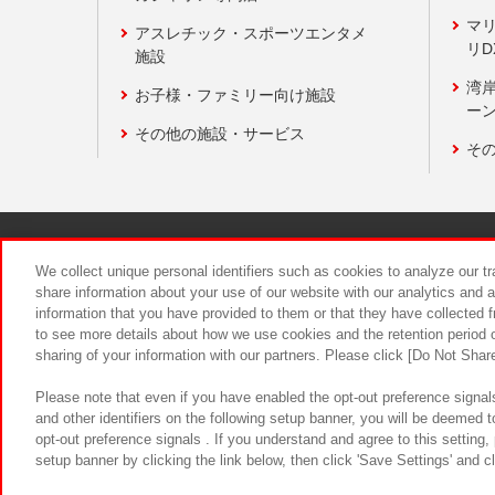
マ
アスレチック・スポーツエンタメ
リD
施設
湾
お子様・ファミリー向け施設
ーン
その他の施設・サービス
そ
関連会社
サステナビリティ
We collect unique personal identifiers such as cookies to analyze our t
share information about your use of our website with our analytics and 
information that you have provided to them or that they have collected f
食品のご提
to see more details about how we use cookies and the retention period o
sharing of your information with our partners. Please click [Do Not Shar
Please note that even if you have enabled the opt-out preference signals
and other identifiers on the following setup banner, you will be deemed 
opt-out preference signals . If you understand and agree to this setting
setup banner by clicking the link below, then click 'Save Settings' and c
©Bandai Namco Amusement Inc.
©Ba