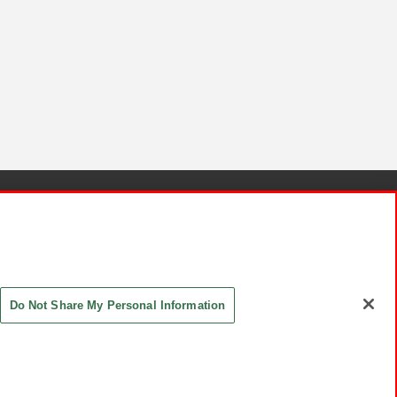
針と検証結果
お取引先さまとともに
お問い合わせ
Do Not Share My Personal Information
ASHIKI Co., Ltd. All Rights Reserved.