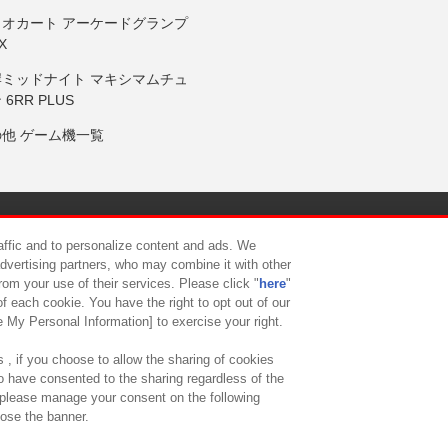
リオカート アーケードグランプ
X
岸ミッドナイト マキシマムチュ
 6RR PLUS
の他 ゲーム機一覧
サイトポリシー
プライバシーポリシー
ウェブアクセシビリティ方
raffic and to personalize content and ads. We
advertising partners, who may combine it with other
rom your use of their services. Please click "
here
"
供について
カスタマーハラスメント対応方針
よくあるご質問・
f each cookie. You have the right to opt out of our
e My Personal Information] to exercise your right.
 , if you choose to allow the sharing of cookies
to have consented to the sharing regardless of the
, please manage your consent on the following
lose the banner.
ndai Namco Amusement Lab Inc.
©Bandai Namco Experience Inc.
©HANAY