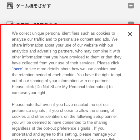
ゲーム機をさがす
スマホ・PCであそぶ
We collect unique personal identifiers such as cookies to
analyze our traffic and to personalize content and ads. We
イベント・キャンペーン
share information about your use of our website with our
analytics and advertising partners, who may combine it with
other information that you have provided to them or that they
have collected from your use of their services. Please click
"
here
" to see more details about how we use cookies and
関連会社
サステナビリティ
サイトポリシー
the retention period of each cookie. You have the right to opt
out of our sharing of your information with our partners.
プライバシーポリシー
ウェブアクセシビリティ方針と検証結果
Please click [Do Not Share My Personal Information] to
exercise your right.
お取引先さまとともに
食品のご提供について
カスタマーハラスメント対応方針
よくあるご質問・お問い合わせ
Please note that even if you have enabled the opt-out
preference signals , if you choose to allow the sharing of
cookies and other identifiers on the following setup banner,
you will be deemed to have consented to the sharing
regardless of the opt-out preference signals . If you
understand and agree to this setting, please manage your