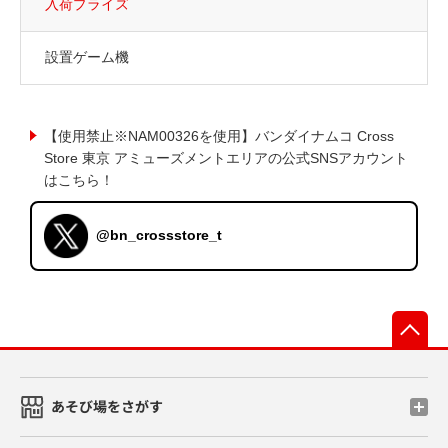
入荷プライズ
設置ゲーム機
【使用禁止※NAM00326を使用】バンダイナムコ Cross
Store 東京 アミューズメントエリアの公式SNSアカウント
はこちら！
@bn_crossstore_t
先
あそび場をさがす