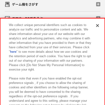
ゲーム機をさがす
スマホ・PCであそぶ
We collect unique personal identifiers such as cookies to
analyze our traffic and to personalize content and ads. We
イベント・キャンペーン
share information about your use of our website with our
analytics and advertising partners, who may combine it with
other information that you have provided to them or that they
have collected from your use of their services. Please click
"
here
" to see more details about how we use cookies and
関連会社
サステナビリティ
サイトポリシー
the retention period of each cookie. You have the right to opt
out of our sharing of your information with our partners.
プライバシーポリシー
ウェブアクセシビリティ方針と検証結果
Please click [Do Not Share My Personal Information] to
exercise your right.
お取引先さまとともに
食品のご提供について
カスタマーハラスメント対応方針
よくあるご質問・お問い合わせ
Please note that even if you have enabled the opt-out
preference signals , if you choose to allow the sharing of
cookies and other identifiers on the following setup banner,
you will be deemed to have consented to the sharing
regardless of the opt-out preference signals . If you
understand and agree to this setting, please manage your