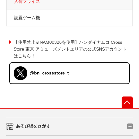
入荷プライズ
設置ゲーム機
【使用禁止※NAM00326を使用】バンダイナムコ Cross
Store 東京 アミューズメントエリアの公式SNSアカウント
はこちら！
@bn_crossstore_t
先
あそび場をさがす