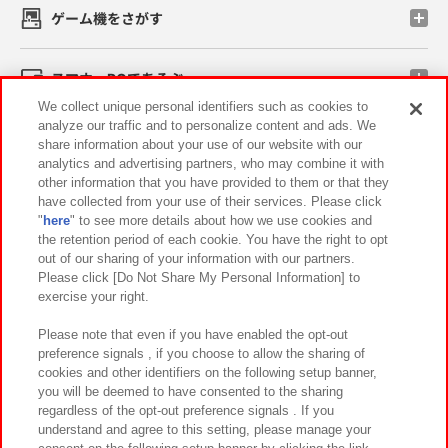
ゲーム機をさがす
スマホ・PCであそぶ
We collect unique personal identifiers such as cookies to
analyze our traffic and to personalize content and ads. We
イベント・キャンペーン
share information about your use of our website with our
analytics and advertising partners, who may combine it with
other information that you have provided to them or that they
have collected from your use of their services. Please click
"
here
" to see more details about how we use cookies and
関連会社
サステナビリティ
サイトポリシー
the retention period of each cookie. You have the right to opt
out of our sharing of your information with our partners.
プライバシーポリシー
ウェブアクセシビリティ方針と検証結果
Please click [Do Not Share My Personal Information] to
exercise your right.
お取引先さまとともに
食品のご提供について
カスタマーハラスメント対応方針
よくあるご質問・お問い合わせ
Please note that even if you have enabled the opt-out
preference signals , if you choose to allow the sharing of
cookies and other identifiers on the following setup banner,
you will be deemed to have consented to the sharing
regardless of the opt-out preference signals . If you
understand and agree to this setting, please manage your