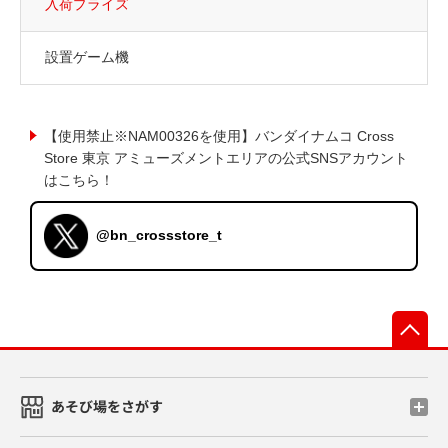
入荷プライズ
設置ゲーム機
【使用禁止※NAM00326を使用】バンダイナムコ Cross
Store 東京 アミューズメントエリアの公式SNSアカウント
はこちら！
@bn_crossstore_t
先
あそび場をさがす