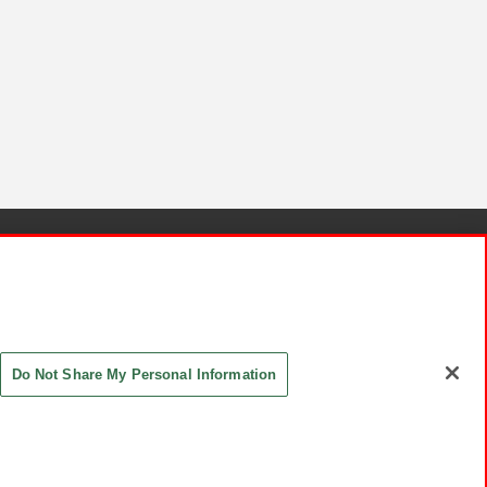
針と検証結果
お取引先さまとともに
お問い合わせ
Do Not Share My Personal Information
ASHIKI Co., Ltd. All Rights Reserved.