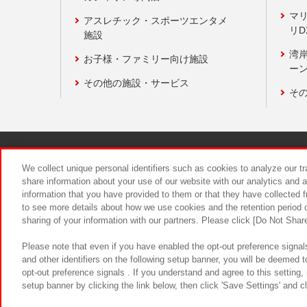
マ
アスレチック・スポーツエンタメ
リD
施設
湾
お子様・ファミリー向け施設
ーン
その他の施設・サービス
そ
関連会社
サステナビリティ
We collect unique personal identifiers such as cookies to analyze our t
share information about your use of our website with our analytics and 
information that you have provided to them or that they have collected f
食品のご提
to see more details about how we use cookies and the retention period o
sharing of your information with our partners. Please click [Do Not Shar
Please note that even if you have enabled the opt-out preference signals
and other identifiers on the following setup banner, you will be deemed 
opt-out preference signals . If you understand and agree to this setting
setup banner by clicking the link below, then click 'Save Settings' and c
©Bandai Namco Amusement Inc.
©Ba