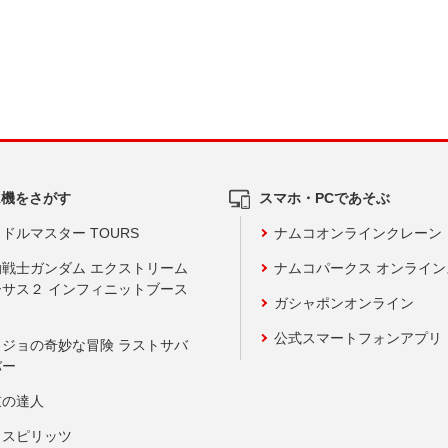
ム機をさがす
スマホ・PCであそぶ
ドルマスター TOURS
ナムコオンラインクレーン
動戦士ガンダム エクストリーム
ナムコパークス オンライ
ーサス２ インフィニットブース
ガシャポンオンライン
公式スマートフォンアプリ
ョジョの奇妙な冒険 ラストサバ
バー
鼓の達人
りスピリッツ