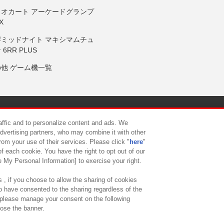
リオカート アーケードグランプ
X
岸ミッドナイト マキシマムチュ
 6RR PLUS
の他 ゲーム機一覧
サイトポリシー
プライバシーポリシー
ウェブアクセシビリティ方
raffic and to personalize content and ads. We
advertising partners, who may combine it with other
rom your use of their services. Please click "
here
"
供について
カスタマーハラスメント対応方針
よくあるご質問・
f each cookie. You have the right to opt out of our
e My Personal Information] to exercise your right.
 , if you choose to allow the sharing of cookies
to have consented to the sharing regardless of the
, please manage your consent on the following
lose the banner.
ndai Namco Amusement Lab Inc.
©Bandai Namco Experience Inc.
©HANAY