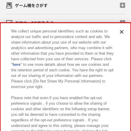
ゲーム機をさがす
スマホ・PCであそぶ
We collect unique personal identifiers such as cookies to
analyze our traffic and to personalize content and ads. We
イベント・キャンペーン
share information about your use of our website with our
analytics and advertising partners, who may combine it with
other information that you have provided to them or that they
have collected from your use of their services. Please click
"
here
" to see more details about how we use cookies and
関連会社
サステナビリティ
サイトポリシー
the retention period of each cookie. You have the right to opt
out of our sharing of your information with our partners.
プライバシーポリシー
ウェブアクセシビリティ方針と検証結果
Please click [Do Not Share My Personal Information] to
exercise your right.
お取引先さまとともに
食品のご提供について
カスタマーハラスメント対応方針
よくあるご質問・お問い合わせ
Please note that even if you have enabled the opt-out
preference signals , if you choose to allow the sharing of
cookies and other identifiers on the following setup banner,
you will be deemed to have consented to the sharing
regardless of the opt-out preference signals . If you
understand and agree to this setting, please manage your