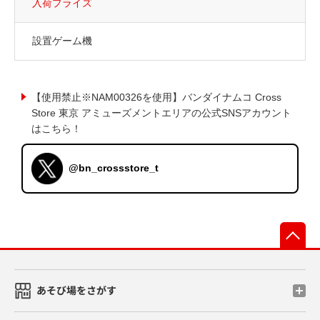
入荷プライズ
設置ゲーム機
【使用禁止※NAM00326を使用】バンダイナムコ Cross
Store 東京 アミューズメントエリアの公式SNSアカウント
はこちら！
@bn_crossstore_t
先
あそび場をさがす