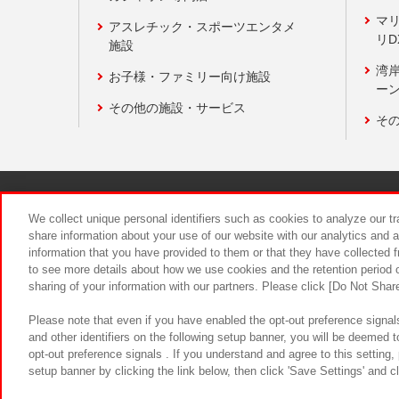
マ
アスレチック・スポーツエンタメ
リD
施設
湾
お子様・ファミリー向け施設
ーン
その他の施設・サービス
そ
関連会社
サステナビリティ
We collect unique personal identifiers such as cookies to analyze our t
share information about your use of our website with our analytics and 
information that you have provided to them or that they have collected f
食品のご提
to see more details about how we use cookies and the retention period o
sharing of your information with our partners. Please click [Do Not Shar
Please note that even if you have enabled the opt-out preference signals
and other identifiers on the following setup banner, you will be deemed 
opt-out preference signals . If you understand and agree to this setting
setup banner by clicking the link below, then click 'Save Settings' and c
©Bandai Namco Amusement Inc.
©Ba