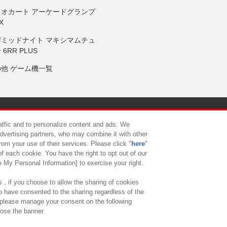
リオカート アーケードグランプ
X
岸ミッドナイト マキシマムチュ
 6RR PLUS
の他 ゲーム機一覧
サイトポリシー
プライバシーポリシー
ウェブアクセシビリティ方
raffic and to personalize content and ads. We
advertising partners, who may combine it with other
rom your use of their services. Please click "
here
"
供について
カスタマーハラスメント対応方針
よくあるご質問・
f each cookie. You have the right to opt out of our
e My Personal Information] to exercise your right.
 , if you choose to allow the sharing of cookies
to have consented to the sharing regardless of the
, please manage your consent on the following
lose the banner.
ndai Namco Amusement Lab Inc.
©Bandai Namco Experience Inc.
©HANAY