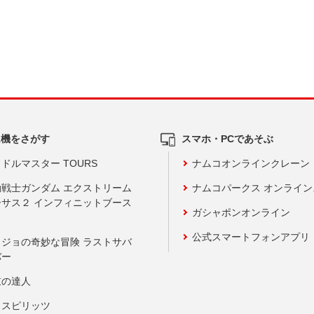
ム機をさがす
スマホ・PCであそぶ
ドルマスター TOURS
ナムコオンラインクレーン
動戦士ガンダム エクストリーム
ナムコパークス オンライ
ーサス２ インフィニットブース
ガシャポンオンライン
公式スマートフォンアプリ
ョジョの奇妙な冒険 ラストサバ
バー
鼓の達人
りスピリッツ