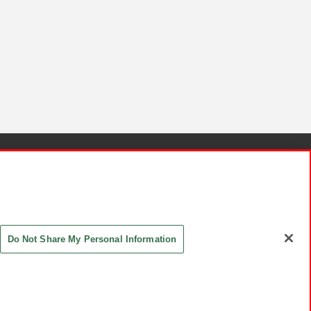
針と検証結果
お取引先さまとともに
お問い合わせ
Do Not Share My Personal Information
ASHIKI Co., Ltd. All Rights Reserved.