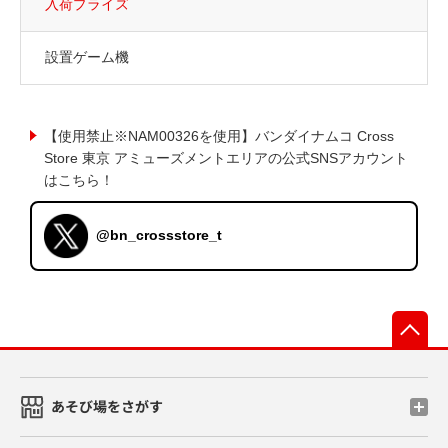
入荷プライズ
設置ゲーム機
【使用禁止※NAM00326を使用】バンダイナムコ Cross
Store 東京 アミューズメントエリアの公式SNSアカウント
はこちら！
@bn_crossstore_t
先
あそび場をさがす