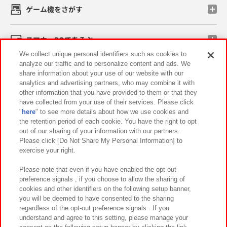
ゲーム機をさがす
スマホ・PCであそぶ
We collect unique personal identifiers such as cookies to
analyze our traffic and to personalize content and ads. We
イベント・キャンペーン
share information about your use of our website with our
analytics and advertising partners, who may combine it with
other information that you have provided to them or that they
have collected from your use of their services. Please click
"
here
" to see more details about how we use cookies and
関連会社
サステナビリティ
サイトポリシー
the retention period of each cookie. You have the right to opt
out of our sharing of your information with our partners.
プライバシーポリシー
ウェブアクセシビリティ方針と検証結果
Please click [Do Not Share My Personal Information] to
exercise your right.
お取引先さまとともに
食品のご提供について
カスタマーハラスメント対応方針
よくあるご質問・お問い合わせ
Please note that even if you have enabled the opt-out
preference signals , if you choose to allow the sharing of
cookies and other identifiers on the following setup banner,
you will be deemed to have consented to the sharing
regardless of the opt-out preference signals . If you
understand and agree to this setting, please manage your