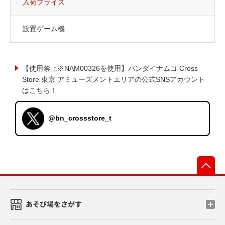
入荷プライズ
設置ゲーム機
【使用禁止※NAM00326を使用】バンダイナムコ Cross
Store 東京 アミューズメントエリアの公式SNSアカウント
はこちら！
@bn_crossstore_t
先
あそび場をさがす