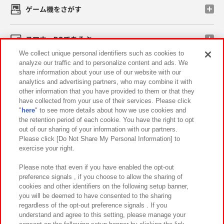
ゲーム機をさがす
スマホ・PCであそぶ
We collect unique personal identifiers such as cookies to
analyze our traffic and to personalize content and ads. We
イベント・キャンペーン
share information about your use of our website with our
analytics and advertising partners, who may combine it with
other information that you have provided to them or that they
have collected from your use of their services. Please click
"
here
" to see more details about how we use cookies and
関連会社
サステナビリティ
サイトポリシー
the retention period of each cookie. You have the right to opt
out of our sharing of your information with our partners.
プライバシーポリシー
ウェブアクセシビリティ方針と検証結果
Please click [Do Not Share My Personal Information] to
exercise your right.
お取引先さまとともに
食品のご提供について
カスタマーハラスメント対応方針
よくあるご質問・お問い合わせ
Please note that even if you have enabled the opt-out
preference signals , if you choose to allow the sharing of
cookies and other identifiers on the following setup banner,
you will be deemed to have consented to the sharing
regardless of the opt-out preference signals . If you
understand and agree to this setting, please manage your