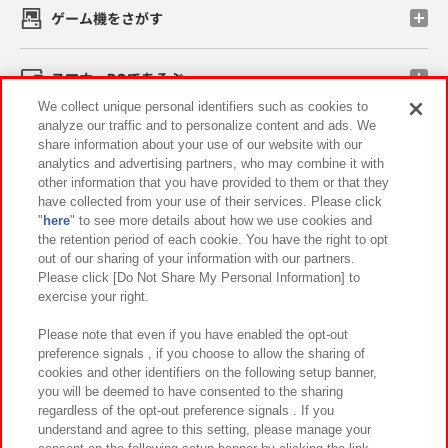
ゲーム機をさがす
スマホ・PCであそぶ
We collect unique personal identifiers such as cookies to
analyze our traffic and to personalize content and ads. We
イベント・キャンペーン
share information about your use of our website with our
analytics and advertising partners, who may combine it with
other information that you have provided to them or that they
have collected from your use of their services. Please click
"
here
" to see more details about how we use cookies and
関連会社
サステナビリティ
サイトポリシー
the retention period of each cookie. You have the right to opt
out of our sharing of your information with our partners.
プライバシーポリシー
ウェブアクセシビリティ方針と検証結果
Please click [Do Not Share My Personal Information] to
exercise your right.
お取引先さまとともに
食品のご提供について
カスタマーハラスメント対応方針
よくあるご質問・お問い合わせ
Please note that even if you have enabled the opt-out
preference signals , if you choose to allow the sharing of
cookies and other identifiers on the following setup banner,
you will be deemed to have consented to the sharing
regardless of the opt-out preference signals . If you
understand and agree to this setting, please manage your