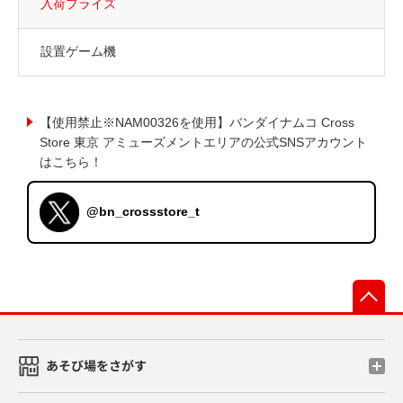
入荷プライズ
設置ゲーム機
【使用禁止※NAM00326を使用】バンダイナムコ Cross
Store 東京 アミューズメントエリアの公式SNSアカウント
はこちら！
@bn_crossstore_t
先
あそび場をさがす