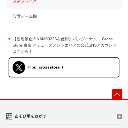
入荷プライズ
設置ゲーム機
【使用禁止※NAM00326を使用】バンダイナムコ Cross
Store 東京 アミューズメントエリアの公式SNSアカウント
はこちら！
@bn_crossstore_t
先
あそび場をさがす