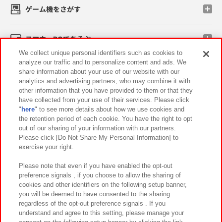
ゲーム機をさがす
スマホ・PCであそぶ
We collect unique personal identifiers such as cookies to
analyze our traffic and to personalize content and ads. We
イベント・キャンペーン
share information about your use of our website with our
analytics and advertising partners, who may combine it with
other information that you have provided to them or that they
have collected from your use of their services. Please click
"
here
" to see more details about how we use cookies and
関連会社
サステナビリティ
サイトポリシー
the retention period of each cookie. You have the right to opt
out of our sharing of your information with our partners.
プライバシーポリシー
ウェブアクセシビリティ方針と検証結果
Please click [Do Not Share My Personal Information] to
exercise your right.
お取引先さまとともに
食品のご提供について
カスタマーハラスメント対応方針
よくあるご質問・お問い合わせ
Please note that even if you have enabled the opt-out
preference signals , if you choose to allow the sharing of
cookies and other identifiers on the following setup banner,
you will be deemed to have consented to the sharing
regardless of the opt-out preference signals . If you
understand and agree to this setting, please manage your