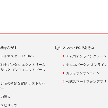
ム機をさがす
スマホ・PCであそぶ
ドルマスター TOURS
ナムコオンラインクレーン
動戦士ガンダム エクストリーム
ナムコパークス オンライ
ーサス２ インフィニットブース
ガシャポンオンライン
公式スマートフォンアプリ
ョジョの奇妙な冒険 ラストサバ
バー
鼓の達人
りスピリッツ