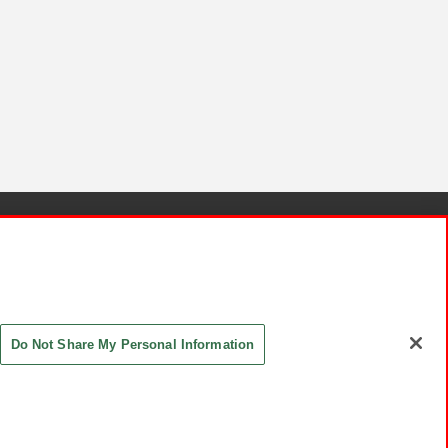
針と検証結果
お取引先さまとともに
お問い合わせ
Do Not Share My Personal Information
ASHIKI Co., Ltd. All Rights Reserved.