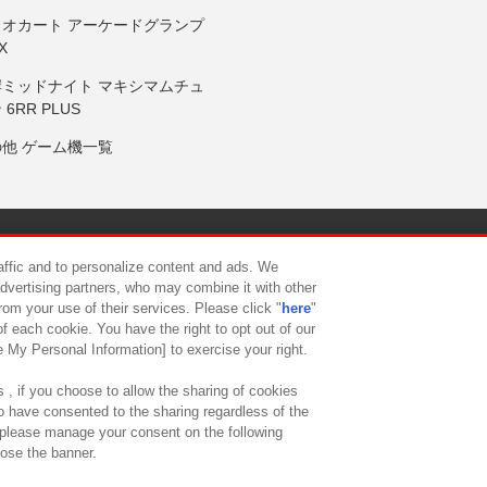
リオカート アーケードグランプ
X
岸ミッドナイト マキシマムチュ
 6RR PLUS
の他 ゲーム機一覧
サイトポリシー
プライバシーポリシー
ウェブアクセシビリティ方
raffic and to personalize content and ads. We
advertising partners, who may combine it with other
rom your use of their services. Please click "
here
"
供について
カスタマーハラスメント対応方針
よくあるご質問・
f each cookie. You have the right to opt out of our
e My Personal Information] to exercise your right.
 , if you choose to allow the sharing of cookies
to have consented to the sharing regardless of the
, please manage your consent on the following
lose the banner.
ndai Namco Amusement Lab Inc.
©Bandai Namco Experience Inc.
©HANAY