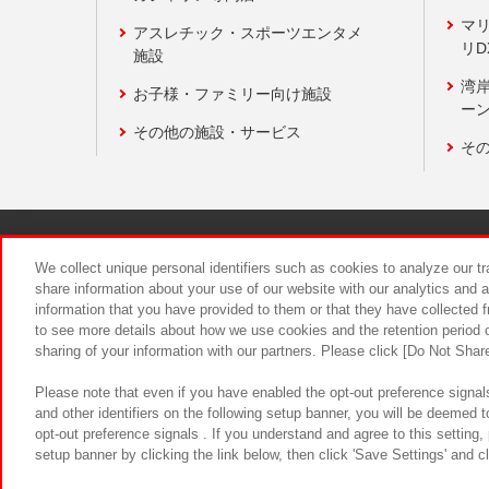
マ
アスレチック・スポーツエンタメ
リD
施設
湾
お子様・ファミリー向け施設
ーン
その他の施設・サービス
そ
関連会社
サステナビリティ
We collect unique personal identifiers such as cookies to analyze our t
share information about your use of our website with our analytics and 
information that you have provided to them or that they have collected f
食品のご提
to see more details about how we use cookies and the retention period o
sharing of your information with our partners. Please click [Do Not Shar
Please note that even if you have enabled the opt-out preference signals
and other identifiers on the following setup banner, you will be deemed 
opt-out preference signals . If you understand and agree to this setting
setup banner by clicking the link below, then click 'Save Settings' and c
©Bandai Namco Amusement Inc.
©Ba