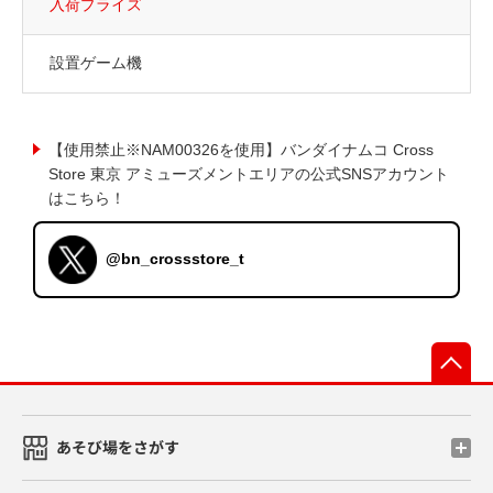
入荷プライズ
設置ゲーム機
【使用禁止※NAM00326を使用】バンダイナムコ Cross
Store 東京 アミューズメントエリアの公式SNSアカウント
はこちら！
@bn_crossstore_t
先
あそび場をさがす