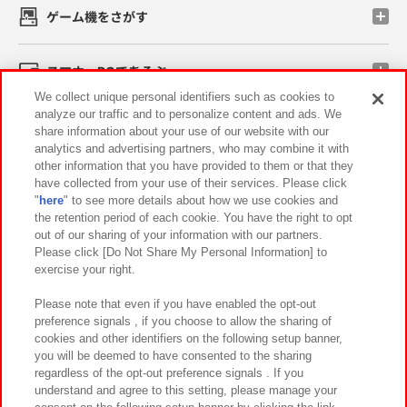
ゲーム機をさがす
スマホ・PCであそぶ
We collect unique personal identifiers such as cookies to
analyze our traffic and to personalize content and ads. We
イベント・キャンペーン
share information about your use of our website with our
analytics and advertising partners, who may combine it with
other information that you have provided to them or that they
have collected from your use of their services. Please click
"
here
" to see more details about how we use cookies and
関連会社
サステナビリティ
サイトポリシー
the retention period of each cookie. You have the right to opt
out of our sharing of your information with our partners.
プライバシーポリシー
ウェブアクセシビリティ方針と検証結果
Please click [Do Not Share My Personal Information] to
exercise your right.
お取引先さまとともに
食品のご提供について
カスタマーハラスメント対応方針
よくあるご質問・お問い合わせ
Please note that even if you have enabled the opt-out
preference signals , if you choose to allow the sharing of
cookies and other identifiers on the following setup banner,
you will be deemed to have consented to the sharing
regardless of the opt-out preference signals . If you
understand and agree to this setting, please manage your