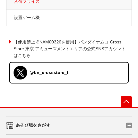
入荷プライズ
設置ゲーム機
【使用禁止※NAM00326を使用】バンダイナムコ Cross
Store 東京 アミューズメントエリアの公式SNSアカウント
はこちら！
@bn_crossstore_t
先
あそび場をさがす