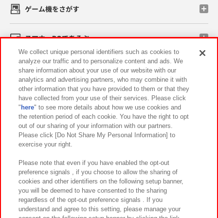
ゲーム機をさがす
スマホ・PCであそぶ
We collect unique personal identifiers such as cookies to
analyze our traffic and to personalize content and ads. We
イベント・キャンペーン
share information about your use of our website with our
analytics and advertising partners, who may combine it with
other information that you have provided to them or that they
have collected from your use of their services. Please click
"
here
" to see more details about how we use cookies and
関連会社
サステナビリティ
サイトポリシー
the retention period of each cookie. You have the right to opt
out of our sharing of your information with our partners.
プライバシーポリシー
ウェブアクセシビリティ方針と検証結果
Please click [Do Not Share My Personal Information] to
exercise your right.
お取引先さまとともに
食品のご提供について
カスタマーハラスメント対応方針
よくあるご質問・お問い合わせ
Please note that even if you have enabled the opt-out
preference signals , if you choose to allow the sharing of
cookies and other identifiers on the following setup banner,
you will be deemed to have consented to the sharing
regardless of the opt-out preference signals . If you
understand and agree to this setting, please manage your