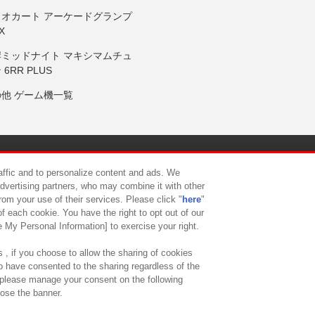
リオカート アーケードグランプ
X
岸ミッドナイト マキシマムチュ
 6RR PLUS
の他 ゲーム機一覧
サイトポリシー
プライバシーポリシー
ウェブアクセシビリティ方
raffic and to personalize content and ads. We
advertising partners, who may combine it with other
rom your use of their services. Please click "
here
"
供について
カスタマーハラスメント対応方針
よくあるご質問・
f each cookie. You have the right to opt out of our
e My Personal Information] to exercise your right.
 , if you choose to allow the sharing of cookies
to have consented to the sharing regardless of the
, please manage your consent on the following
lose the banner.
ndai Namco Amusement Lab Inc.
©Bandai Namco Experience Inc.
©HANAY