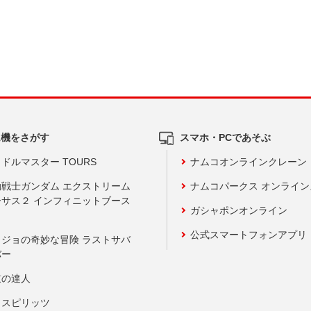
ム機をさがす
スマホ・PCであそぶ
ドルマスター TOURS
ナムコオンラインクレーン
動戦士ガンダム エクストリーム
ナムコパークス オンライ
ーサス２ インフィニットブース
ガシャポンオンライン
公式スマートフォンアプリ
ョジョの奇妙な冒険 ラストサバ
バー
鼓の達人
りスピリッツ