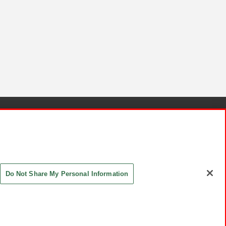
針と検証結果
お取引先さまとともに
お問い合わせ
Do Not Share My Personal Information
ASHIKI Co., Ltd. All Rights Reserved.