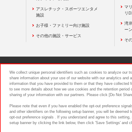
マ
アスレチック・スポーツエンタメ
リD
施設
湾
お子様・ファミリー向け施設
ーン
その他の施設・サービス
そ
関連会社
サステナビリティ
We collect unique personal identifiers such as cookies to analyze our t
share information about your use of our website with our analytics and 
information that you have provided to them or that they have collected f
食品のご提
to see more details about how we use cookies and the retention period o
sharing of your information with our partners. Please click [Do Not Shar
Please note that even if you have enabled the opt-out preference signals
and other identifiers on the following setup banner, you will be deemed 
opt-out preference signals . If you understand and agree to this setting
setup banner by clicking the link below, then click 'Save Settings' and c
©Bandai Namco Amusement Inc.
©Ba