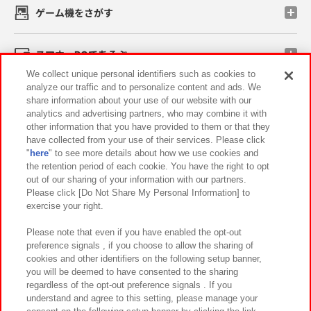
ゲーム機をさがす
スマホ・PCであそぶ
We collect unique personal identifiers such as cookies to
analyze our traffic and to personalize content and ads. We
イベント・キャンペーン
share information about your use of our website with our
analytics and advertising partners, who may combine it with
other information that you have provided to them or that they
have collected from your use of their services. Please click
"
here
" to see more details about how we use cookies and
関連会社
サステナビリティ
サイトポリシー
the retention period of each cookie. You have the right to opt
out of our sharing of your information with our partners.
プライバシーポリシー
ウェブアクセシビリティ方針と検証結果
Please click [Do Not Share My Personal Information] to
exercise your right.
お取引先さまとともに
食品のご提供について
カスタマーハラスメント対応方針
よくあるご質問・お問い合わせ
Please note that even if you have enabled the opt-out
preference signals , if you choose to allow the sharing of
cookies and other identifiers on the following setup banner,
you will be deemed to have consented to the sharing
regardless of the opt-out preference signals . If you
understand and agree to this setting, please manage your