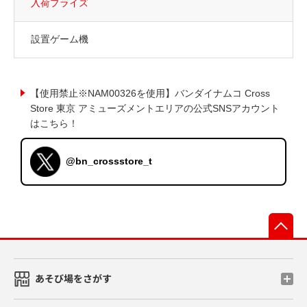
入荷プライズ
設置ゲーム機
【使用禁止※NAM00326を使用】バンダイナムコ Cross
Store 東京 アミューズメントエリアの公式SNSアカウント
はこちら！
@bn_crossstore_t
先
あそび場をさがす