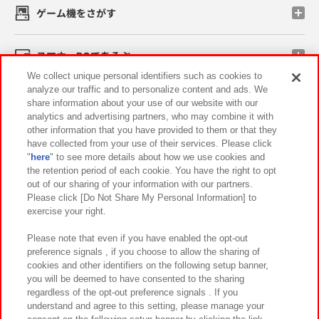
ゲーム機をさがす
スマホ・PCであそぶ
We collect unique personal identifiers such as cookies to
analyze our traffic and to personalize content and ads. We
イベント・キャンペーン
share information about your use of our website with our
analytics and advertising partners, who may combine it with
other information that you have provided to them or that they
have collected from your use of their services. Please click
"
here
" to see more details about how we use cookies and
関連会社
サステナビリティ
サイトポリシー
the retention period of each cookie. You have the right to opt
out of our sharing of your information with our partners.
プライバシーポリシー
ウェブアクセシビリティ方針と検証結果
Please click [Do Not Share My Personal Information] to
exercise your right.
お取引先さまとともに
食品のご提供について
カスタマーハラスメント対応方針
よくあるご質問・お問い合わせ
Please note that even if you have enabled the opt-out
preference signals , if you choose to allow the sharing of
cookies and other identifiers on the following setup banner,
you will be deemed to have consented to the sharing
regardless of the opt-out preference signals . If you
understand and agree to this setting, please manage your