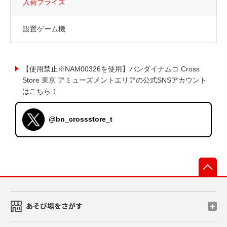
入荷プライズ
設置ゲーム機
【使用禁止※NAM00326を使用】バンダイナムコ Cross
Store 東京 アミューズメントエリアの公式SNSアカウント
はこちら！
@bn_crossstore_t
先
あそび場をさがす