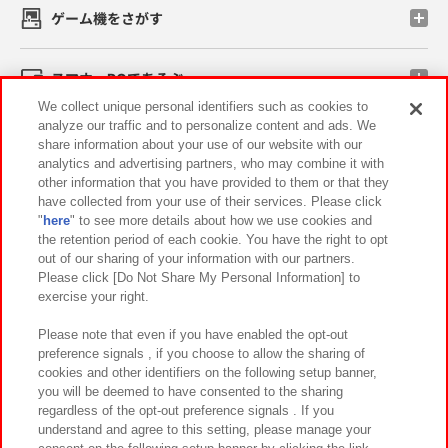
ゲーム機をさがす
スマホ・PCであそぶ
We collect unique personal identifiers such as cookies to
analyze our traffic and to personalize content and ads. We
イベント・キャンペーン
share information about your use of our website with our
analytics and advertising partners, who may combine it with
other information that you have provided to them or that they
have collected from your use of their services. Please click
"
here
" to see more details about how we use cookies and
関連会社
サステナビリティ
サイトポリシー
the retention period of each cookie. You have the right to opt
out of our sharing of your information with our partners.
プライバシーポリシー
ウェブアクセシビリティ方針と検証結果
Please click [Do Not Share My Personal Information] to
exercise your right.
お取引先さまとともに
食品のご提供について
カスタマーハラスメント対応方針
よくあるご質問・お問い合わせ
Please note that even if you have enabled the opt-out
preference signals , if you choose to allow the sharing of
cookies and other identifiers on the following setup banner,
you will be deemed to have consented to the sharing
regardless of the opt-out preference signals . If you
understand and agree to this setting, please manage your