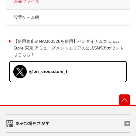
入荷プライズ
設置ゲーム機
【使用禁止※NAM00326を使用】バンダイナムコ Cross
Store 東京 アミューズメントエリアの公式SNSアカウント
はこちら！
@bn_crossstore_t
先
あそび場をさがす