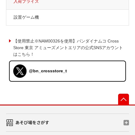
入荷プライズ
設置ゲーム機
【使用禁止※NAM00326を使用】バンダイナムコ Cross
Store 東京 アミューズメントエリアの公式SNSアカウント
はこちら！
@bn_crossstore_t
先
あそび場をさがす