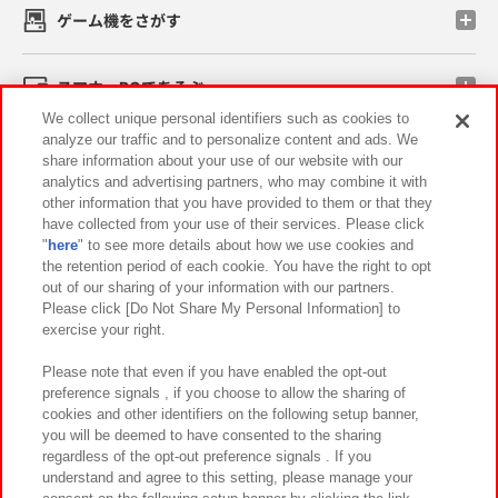
ゲーム機をさがす
スマホ・PCであそぶ
We collect unique personal identifiers such as cookies to
analyze our traffic and to personalize content and ads. We
イベント・キャンペーン
share information about your use of our website with our
analytics and advertising partners, who may combine it with
other information that you have provided to them or that they
have collected from your use of their services. Please click
"
here
" to see more details about how we use cookies and
関連会社
サステナビリティ
サイトポリシー
the retention period of each cookie. You have the right to opt
out of our sharing of your information with our partners.
プライバシーポリシー
ウェブアクセシビリティ方針と検証結果
Please click [Do Not Share My Personal Information] to
exercise your right.
お取引先さまとともに
食品のご提供について
カスタマーハラスメント対応方針
よくあるご質問・お問い合わせ
Please note that even if you have enabled the opt-out
preference signals , if you choose to allow the sharing of
cookies and other identifiers on the following setup banner,
you will be deemed to have consented to the sharing
regardless of the opt-out preference signals . If you
understand and agree to this setting, please manage your