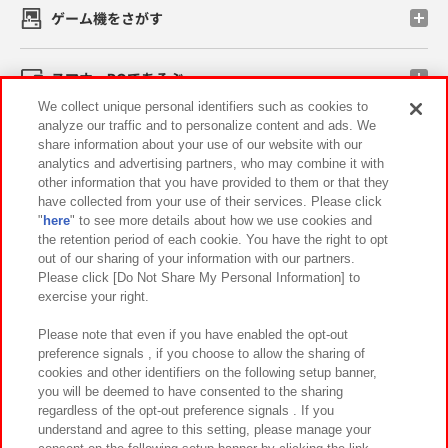
ゲーム機をさがす
スマホ・PCであそぶ
We collect unique personal identifiers such as cookies to
analyze our traffic and to personalize content and ads. We
イベント・キャンペーン
share information about your use of our website with our
analytics and advertising partners, who may combine it with
other information that you have provided to them or that they
have collected from your use of their services. Please click
"
here
" to see more details about how we use cookies and
関連会社
サステナビリティ
サイトポリシー
the retention period of each cookie. You have the right to opt
out of our sharing of your information with our partners.
プライバシーポリシー
ウェブアクセシビリティ方針と検証結果
Please click [Do Not Share My Personal Information] to
exercise your right.
お取引先さまとともに
食品のご提供について
カスタマーハラスメント対応方針
よくあるご質問・お問い合わせ
Please note that even if you have enabled the opt-out
preference signals , if you choose to allow the sharing of
cookies and other identifiers on the following setup banner,
you will be deemed to have consented to the sharing
regardless of the opt-out preference signals . If you
understand and agree to this setting, please manage your