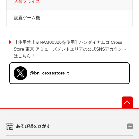
入荷プライズ
設置ゲーム機
【使用禁止※NAM00326を使用】バンダイナムコ Cross
Store 東京 アミューズメントエリアの公式SNSアカウント
はこちら！
@bn_crossstore_t
先
あそび場をさがす