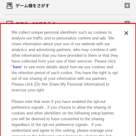
ゲーム機をさがす
スマホ・PCであそぶ
We collect unique personal identifiers such as cookies to
analyze our traffic and to personalize content and ads. We
イベント・キャンペーン
share information about your use of our website with our
analytics and advertising partners, who may combine it with
other information that you have provided to them or that they
have collected from your use of their services. Please click
"
here
" to see more details about how we use cookies and
関連会社
サステナビリティ
サイトポリシー
the retention period of each cookie. You have the right to opt
out of our sharing of your information with our partners.
プライバシーポリシー
ウェブアクセシビリティ方針と検証結果
Please click [Do Not Share My Personal Information] to
exercise your right.
お取引先さまとともに
食品のご提供について
カスタマーハラスメント対応方針
よくあるご質問・お問い合わせ
Please note that even if you have enabled the opt-out
preference signals , if you choose to allow the sharing of
cookies and other identifiers on the following setup banner,
you will be deemed to have consented to the sharing
regardless of the opt-out preference signals . If you
understand and agree to this setting, please manage your