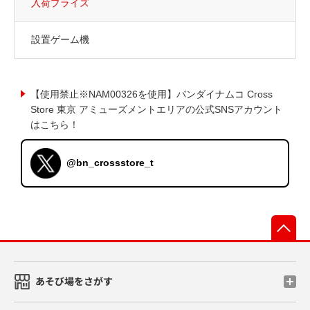
入荷プライズ
設置ゲーム機
【使用禁止※NAM00326を使用】バンダイナムコ Cross
Store 東京 アミューズメントエリアの公式SNSアカウント
はこちら！
@bn_crossstore_t
先
あそび場をさがす