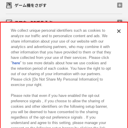
ゲーム機をさがす
スマホ・PCであそぶ
We collect unique personal identifiers such as cookies to
analyze our traffic and to personalize content and ads. We
イベント・キャンペーン
share information about your use of our website with our
analytics and advertising partners, who may combine it with
other information that you have provided to them or that they
have collected from your use of their services. Please click
"
here
" to see more details about how we use cookies and
関連会社
サステナビリティ
サイトポリシー
the retention period of each cookie. You have the right to opt
out of our sharing of your information with our partners.
プライバシーポリシー
ウェブアクセシビリティ方針と検証結果
Please click [Do Not Share My Personal Information] to
exercise your right.
お取引先さまとともに
食品のご提供について
カスタマーハラスメント対応方針
よくあるご質問・お問い合わせ
Please note that even if you have enabled the opt-out
preference signals , if you choose to allow the sharing of
cookies and other identifiers on the following setup banner,
you will be deemed to have consented to the sharing
regardless of the opt-out preference signals . If you
understand and agree to this setting, please manage your