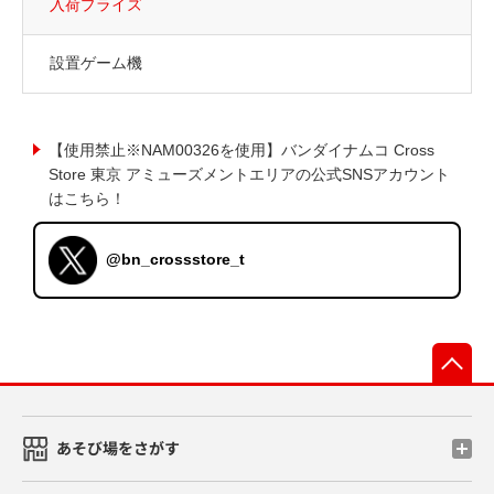
入荷プライズ
設置ゲーム機
【使用禁止※NAM00326を使用】バンダイナムコ Cross
Store 東京 アミューズメントエリアの公式SNSアカウント
はこちら！
@bn_crossstore_t
先
あそび場をさがす