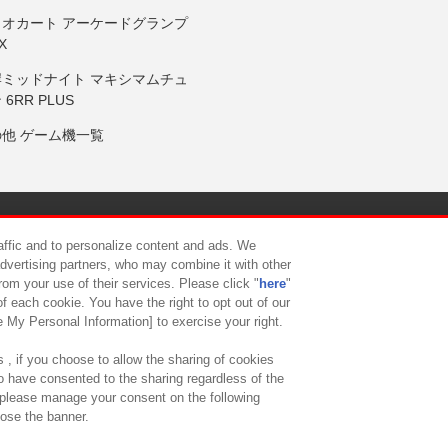
リオカート アーケードグランプ
X
岸ミッドナイト マキシマムチュ
 6RR PLUS
の他 ゲーム機一覧
サイトポリシー
プライバシーポリシー
ウェブアクセシビリティ方
raffic and to personalize content and ads. We
advertising partners, who may combine it with other
rom your use of their services. Please click "
here
"
供について
カスタマーハラスメント対応方針
よくあるご質問・
f each cookie. You have the right to opt out of our
e My Personal Information] to exercise your right.
 , if you choose to allow the sharing of cookies
to have consented to the sharing regardless of the
, please manage your consent on the following
lose the banner.
ndai Namco Amusement Lab Inc.
©Bandai Namco Experience Inc.
©HANAY