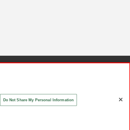
針と検証結果
お取引先さまとともに
お問い合わせ
Do Not Share My Personal Information
ASHIKI Co., Ltd. All Rights Reserved.