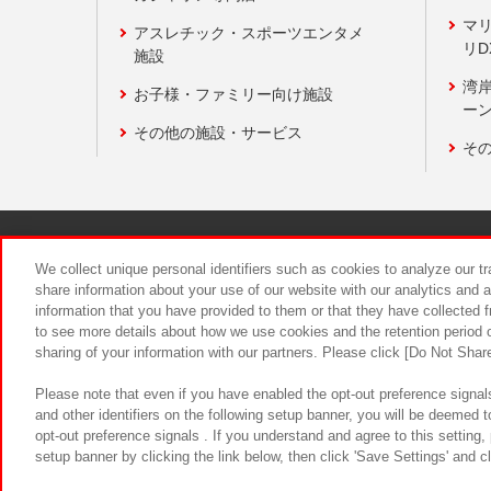
マ
アスレチック・スポーツエンタメ
リD
施設
湾
お子様・ファミリー向け施設
ーン
その他の施設・サービス
そ
関連会社
サステナビリティ
We collect unique personal identifiers such as cookies to analyze our t
share information about your use of our website with our analytics and 
information that you have provided to them or that they have collected f
食品のご提
to see more details about how we use cookies and the retention period o
sharing of your information with our partners. Please click [Do Not Shar
Please note that even if you have enabled the opt-out preference signals
and other identifiers on the following setup banner, you will be deemed 
opt-out preference signals . If you understand and agree to this setting
setup banner by clicking the link below, then click 'Save Settings' and c
©Bandai Namco Amusement Inc.
©Ba