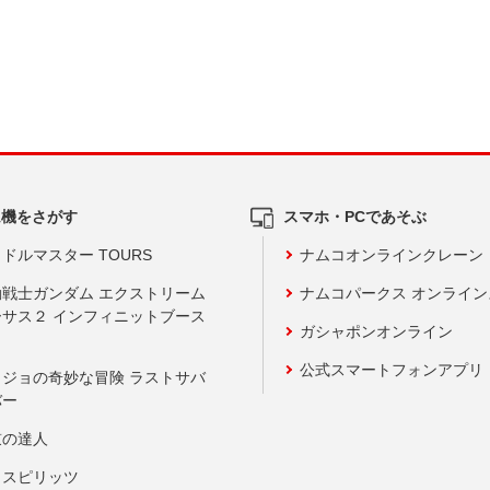
ム機をさがす
スマホ・PCであそぶ
ドルマスター TOURS
ナムコオンラインクレーン
動戦士ガンダム エクストリーム
ナムコパークス オンライ
ーサス２ インフィニットブース
ガシャポンオンライン
公式スマートフォンアプリ
ョジョの奇妙な冒険 ラストサバ
バー
鼓の達人
りスピリッツ