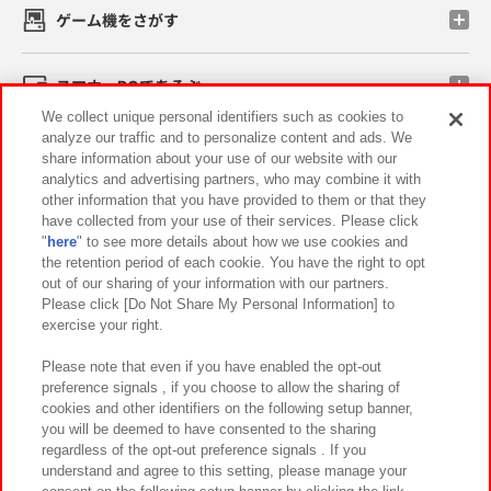
ゲーム機をさがす
スマホ・PCであそぶ
We collect unique personal identifiers such as cookies to
analyze our traffic and to personalize content and ads. We
イベント・キャンペーン
share information about your use of our website with our
analytics and advertising partners, who may combine it with
other information that you have provided to them or that they
have collected from your use of their services. Please click
"
here
" to see more details about how we use cookies and
関連会社
サステナビリティ
サイトポリシー
the retention period of each cookie. You have the right to opt
out of our sharing of your information with our partners.
プライバシーポリシー
ウェブアクセシビリティ方針と検証結果
Please click [Do Not Share My Personal Information] to
exercise your right.
お取引先さまとともに
食品のご提供について
カスタマーハラスメント対応方針
よくあるご質問・お問い合わせ
Please note that even if you have enabled the opt-out
preference signals , if you choose to allow the sharing of
cookies and other identifiers on the following setup banner,
you will be deemed to have consented to the sharing
regardless of the opt-out preference signals . If you
understand and agree to this setting, please manage your