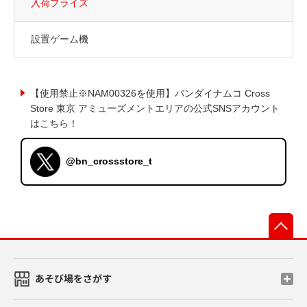
入荷プライズ
設置ゲーム機
【使用禁止※NAM00326を使用】バンダイナムコ Cross
Store 東京 アミューズメントエリアの公式SNSアカウント
はこちら！
@bn_crossstore_t
先
あそび場をさがす