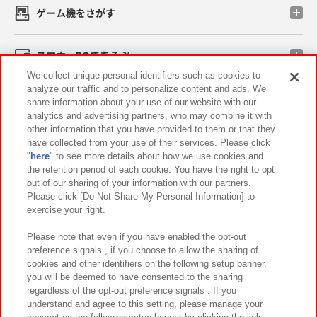
ゲーム機をさがす
スマホ・PCであそぶ
We collect unique personal identifiers such as cookies to
analyze our traffic and to personalize content and ads. We
イベント・キャンペーン
share information about your use of our website with our
analytics and advertising partners, who may combine it with
other information that you have provided to them or that they
have collected from your use of their services. Please click
"
here
" to see more details about how we use cookies and
関連会社
サステナビリティ
サイトポリシー
the retention period of each cookie. You have the right to opt
out of our sharing of your information with our partners.
プライバシーポリシー
ウェブアクセシビリティ方針と検証結果
Please click [Do Not Share My Personal Information] to
exercise your right.
お取引先さまとともに
食品のご提供について
カスタマーハラスメント対応方針
よくあるご質問・お問い合わせ
Please note that even if you have enabled the opt-out
preference signals , if you choose to allow the sharing of
cookies and other identifiers on the following setup banner,
you will be deemed to have consented to the sharing
regardless of the opt-out preference signals . If you
understand and agree to this setting, please manage your