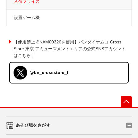
入荷プライズ
設置ゲーム機
【使用禁止※NAM00326を使用】バンダイナムコ Cross
Store 東京 アミューズメントエリアの公式SNSアカウント
はこちら！
@bn_crossstore_t
先
あそび場をさがす