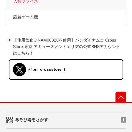
入荷プライズ
設置ゲーム機
【使用禁止※NAM00326を使用】バンダイナムコ Cross
Store 東京 アミューズメントエリアの公式SNSアカウント
はこちら！
@bn_crossstore_t
先
あそび場をさがす