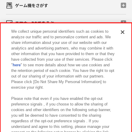
ゲーム機をさがす
スマホ・PCであそぶ
We collect unique personal identifiers such as cookies to
analyze our traffic and to personalize content and ads. We
イベント・キャンペーン
share information about your use of our website with our
analytics and advertising partners, who may combine it with
other information that you have provided to them or that they
have collected from your use of their services. Please click
"
here
" to see more details about how we use cookies and
関連会社
サステナビリティ
サイトポリシー
the retention period of each cookie. You have the right to opt
out of our sharing of your information with our partners.
プライバシーポリシー
ウェブアクセシビリティ方針と検証結果
Please click [Do Not Share My Personal Information] to
exercise your right.
お取引先さまとともに
食品のご提供について
カスタマーハラスメント対応方針
よくあるご質問・お問い合わせ
Please note that even if you have enabled the opt-out
preference signals , if you choose to allow the sharing of
cookies and other identifiers on the following setup banner,
you will be deemed to have consented to the sharing
regardless of the opt-out preference signals . If you
understand and agree to this setting, please manage your