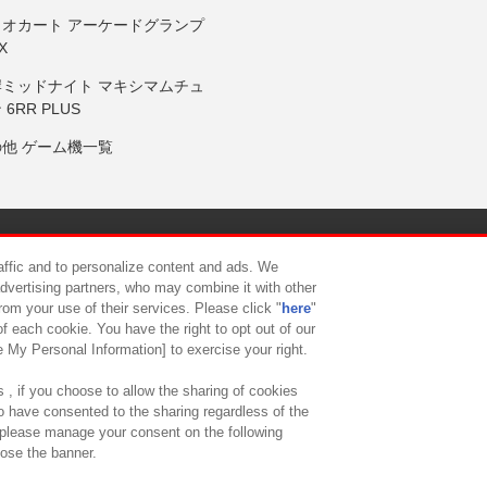
リオカート アーケードグランプ
X
岸ミッドナイト マキシマムチュ
 6RR PLUS
の他 ゲーム機一覧
サイトポリシー
プライバシーポリシー
ウェブアクセシビリティ方
raffic and to personalize content and ads. We
advertising partners, who may combine it with other
rom your use of their services. Please click "
here
"
供について
カスタマーハラスメント対応方針
よくあるご質問・
f each cookie. You have the right to opt out of our
e My Personal Information] to exercise your right.
 , if you choose to allow the sharing of cookies
to have consented to the sharing regardless of the
, please manage your consent on the following
lose the banner.
ndai Namco Amusement Lab Inc.
©Bandai Namco Experience Inc.
©HANAY