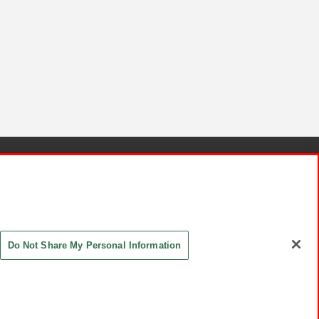
針と検証結果
お取引先さまとともに
お問い合わせ
Do Not Share My Personal Information
ASHIKI Co., Ltd. All Rights Reserved.