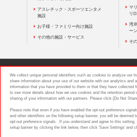
マ
アスレチック・スポーツエンタメ
リD
施設
湾
お子様・ファミリー向け施設
ーン
その他の施設・サービス
そ
関連会社
サステナビリティ
We collect unique personal identifiers such as cookies to analyze our t
share information about your use of our website with our analytics and 
information that you have provided to them or that they have collected f
食品のご提
to see more details about how we use cookies and the retention period o
sharing of your information with our partners. Please click [Do Not Shar
Please note that even if you have enabled the opt-out preference signals
and other identifiers on the following setup banner, you will be deemed 
opt-out preference signals . If you understand and agree to this setting
setup banner by clicking the link below, then click 'Save Settings' and c
©Bandai Namco Amusement Inc.
©Ba