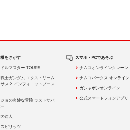
ム機をさがす
スマホ・PCであそぶ
ドルマスター TOURS
ナムコオンラインクレーン
動戦士ガンダム エクストリーム
ナムコパークス オンライ
ーサス２ インフィニットブース
ガシャポンオンライン
公式スマートフォンアプリ
ョジョの奇妙な冒険 ラストサバ
バー
鼓の達人
りスピリッツ