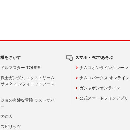
ム機をさがす
スマホ・PCであそぶ
ドルマスター TOURS
ナムコオンラインクレーン
動戦士ガンダム エクストリーム
ナムコパークス オンライ
ーサス２ インフィニットブース
ガシャポンオンライン
公式スマートフォンアプリ
ョジョの奇妙な冒険 ラストサバ
バー
鼓の達人
りスピリッツ