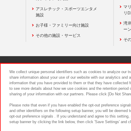
マ
アスレチック・スポーツエンタメ
リD
施設
湾
お子様・ファミリー向け施設
ーン
その他の施設・サービス
そ
関連会社
サステナビリティ
We collect unique personal identifiers such as cookies to analyze our t
share information about your use of our website with our analytics and 
information that you have provided to them or that they have collected f
食品のご提
to see more details about how we use cookies and the retention period o
sharing of your information with our partners. Please click [Do Not Shar
Please note that even if you have enabled the opt-out preference signals
and other identifiers on the following setup banner, you will be deemed 
opt-out preference signals . If you understand and agree to this setting
setup banner by clicking the link below, then click 'Save Settings' and c
©Bandai Namco Amusement Inc.
©Ba