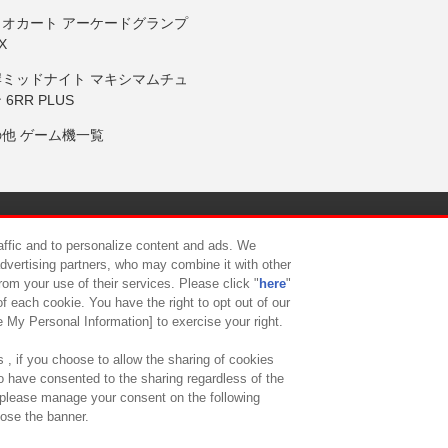
リオカート アーケードグランプ
X
岸ミッドナイト マキシマムチュ
 6RR PLUS
の他 ゲーム機一覧
サイトポリシー
プライバシーポリシー
ウェブアクセシビリティ方
raffic and to personalize content and ads. We
advertising partners, who may combine it with other
rom your use of their services. Please click "
here
"
供について
カスタマーハラスメント対応方針
よくあるご質問・
f each cookie. You have the right to opt out of our
e My Personal Information] to exercise your right.
 , if you choose to allow the sharing of cookies
to have consented to the sharing regardless of the
, please manage your consent on the following
lose the banner.
ndai Namco Amusement Lab Inc.
©Bandai Namco Experience Inc.
©HANAY