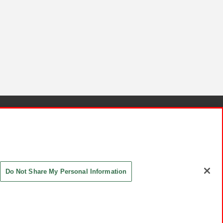
針と検証結果
お取引先さまとともに
お問い合わせ
Do Not Share My Personal Information
ASHIKI Co., Ltd. All Rights Reserved.