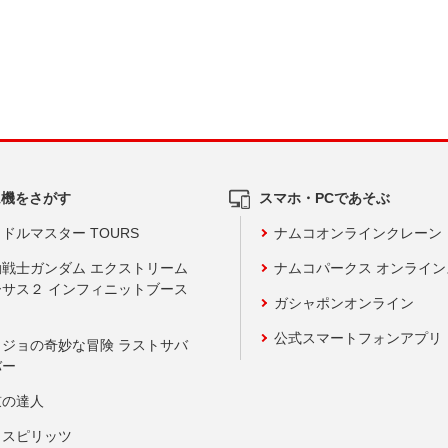
ム機をさがす
スマホ・PCであそぶ
ドルマスター TOURS
ナムコオンラインクレーン
動戦士ガンダム エクストリーム
ナムコパークス オンライ
ーサス２ インフィニットブース
ガシャポンオンライン
公式スマートフォンアプリ
ョジョの奇妙な冒険 ラストサバ
バー
鼓の達人
りスピリッツ