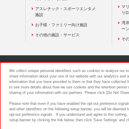
マ
アスレチック・スポーツエンタメ
リD
施設
湾
お子様・ファミリー向け施設
ーン
その他の施設・サービス
そ
関連会社
サステナビリティ
We collect unique personal identifiers such as cookies to analyze our t
share information about your use of our website with our analytics and 
information that you have provided to them or that they have collected f
食品のご提
to see more details about how we use cookies and the retention period o
sharing of your information with our partners. Please click [Do Not Shar
Please note that even if you have enabled the opt-out preference signals
and other identifiers on the following setup banner, you will be deemed 
opt-out preference signals . If you understand and agree to this setting
setup banner by clicking the link below, then click 'Save Settings' and c
©Bandai Namco Amusement Inc.
©Ba