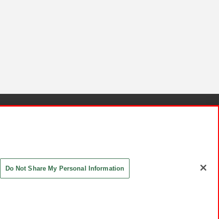
針と検証結果
お取引先さまとともに
お問い合わせ
Do Not Share My Personal Information
ASHIKI Co., Ltd. All Rights Reserved.