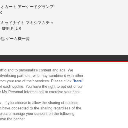
リオカート アーケードグランプ
X
岸ミッドナイト マキシマムチュ
 6RR PLUS
の他 ゲーム機一覧
サイトポリシー
プライバシーポリシー
ウェブアクセシビリティ方
raffic and to personalize content and ads. We
advertising partners, who may combine it with other
rom your use of their services. Please click "
here
"
供について
カスタマーハラスメント対応方針
よくあるご質問・
f each cookie. You have the right to opt out of our
e My Personal Information] to exercise your right.
 , if you choose to allow the sharing of cookies
to have consented to the sharing regardless of the
, please manage your consent on the following
lose the banner.
ndai Namco Amusement Lab Inc.
©Bandai Namco Experience Inc.
©HANAY